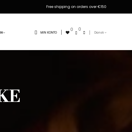
Free shipping on orders over €150
0
0
MIN KONTO
Dansk
ØR
KE