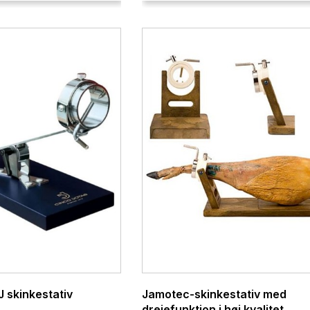
J skinkestativ
Jamotec-skinkestativ med
drejefunktion i høj kvalitet