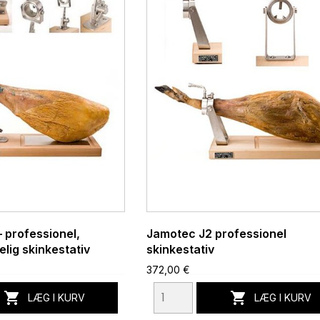
 professionel,
Jamotec J2 professionel
ig skinkestativ
skinkestativ
372,00 €


LÆG I KURV
LÆG I KURV