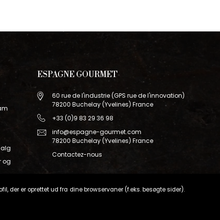
ESPAGNE GOURMET
60 rue de l'industrie (GPS rue de l'innovation)
78200 Buchelay (Yvelines) France
ram
+33 (0)9 83 29 36 98
info@espagne-gourmet.com
78200 Buchelay (Yvelines) France
salg
Contactez-nous
r og
il, der er oprettet ud fra dine browservaner (f.eks. besøgte sider).