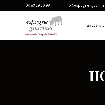
09 83 29 36 98
info@espagne-gourme
IBERISK SKINKE
H