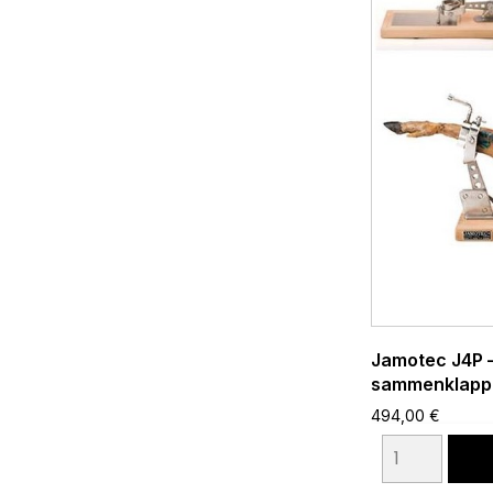
Jamotec J4P –
sammenklappel
494,00 €