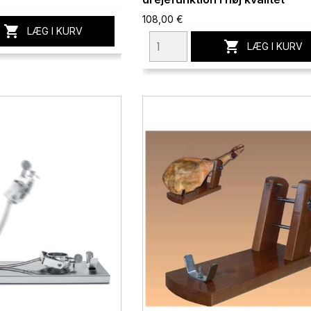
108,00 €

LÆG I KURV

LÆG I KURV