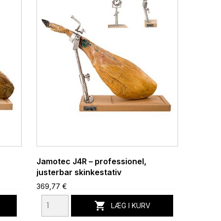
Jamotec J4R – professionel,
justerbar skinkestativ
369,77 €

LÆG I KURV