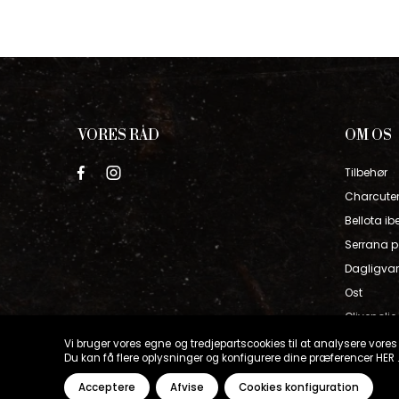
VORES RÅD
OM OS
Tilbehør
Charcuter
Bellota ib
Serrana 
Dagligvar
Ost
Olivenoli
Iberisk sk
Vi bruger vores egne og tredjepartscookies til at analysere vores t
Du kan få flere oplysninger og konfigurere dine præferencer
HER
.
Vin
Acceptere
Afvise
Cookies konfiguration