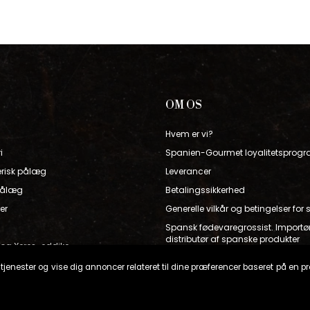
OM OS
Hvem er vi?
i
Spanien-Gourmet loyalitetsprog
erisk pålæg
Leverancer
pålæg
Betalingssikkerhed
er
Generelle vilkår og betingelser for 
Spansk fødevaregrossist. Importø
distributør af spanske produkter
e og Xeres-eddike
inke
jenester og vise dig annoncer relateret til dine præferencer baseret på en prof