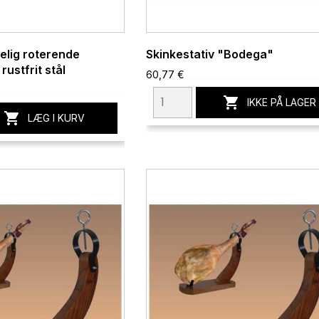
lig roterende
Skinkestativ "Bodega"
rustfrit stål
60,77 €

IKKE PÅ LAGER

LÆG I KURV