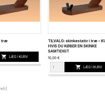
 træ
TILVALG: skinkestativ i træ – 
HVIS DU KØBER EN SKINKE
SAMTIDIGT

LÆG I KURV
10,00 €

LÆG I KURV
are(r)