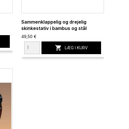
Sammenklappelig og drejelig
skinkestativ i bambus og stål
49,50 €

LÆG I KURV