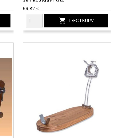
69,82 €

LÆG I KURV