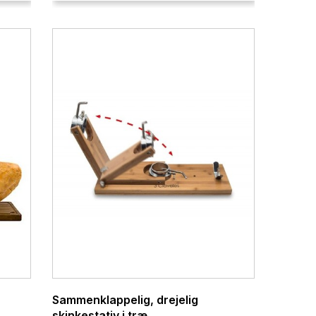
Sammenklappelig, drejelig
skinkestativ i træ