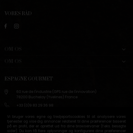
VORES RÅD
OM OS

OM OS

ESPAGNE GOURMET
60 rue de l'industrie (GPS rue de l'innovation)
78200 Buchelay (Yvelines) France
+33 (0)9 83 29 36 98
info@espagne-gourmet.com
Vi bruger vores egne og tredjepartscookies til at analysere vores
78200 Buchelay (Yvelines) France
tjenester og vise dig annoncer relateret til dine præferencer baseret
på en profil, der er oprettet ud fra dine browservaner (f.eks. besøgte
Contactez-nous
sider). Du kan få flere oplysninger og konfigurere dine præferencer