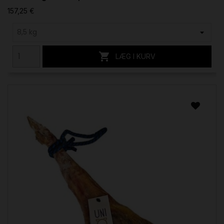
157,25 €

LÆG I KURV