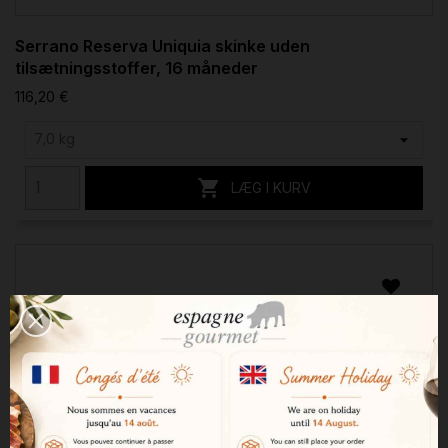
Serrano Reserva Uniquia skinke uden
tilsætningsstoffer, 16 måneder
116,20 €

LÆG I KURV