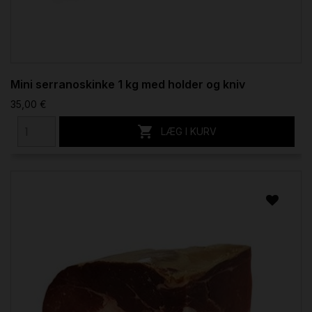
Mini serranoskinke 1 kg med holder og kniv
35,00 €

LÆG I KURV