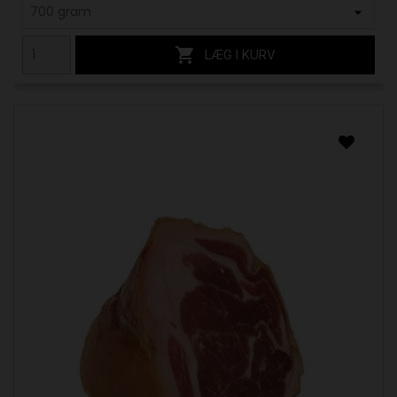

LÆG I KURV