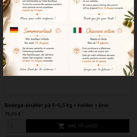
Bodega-skulder på 5–5,5 kg + holder + kniv.
78,00 €

IKKE PÅ LAGER