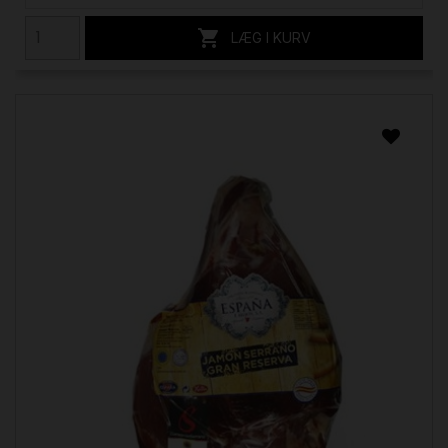

LÆG I KURV