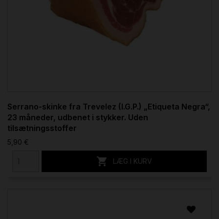
Serrano-skinke fra Trevelez (I.G.P.) „Etiqueta Negra“,
23 måneder, udbenet i stykker. Uden
tilsætningsstoffer
5,90 €

LÆG I KURV