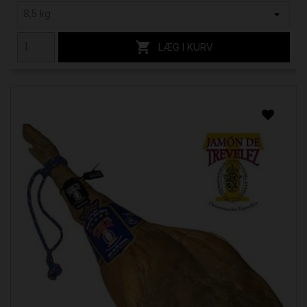

LÆG I KURV