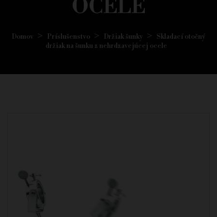
OCELE
Domov
Príslušenstvo
Držiak šunky
Skladací otočný
držiak na šunku z nehrdzavejúcej ocele