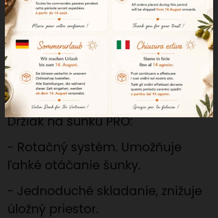
Tento držiak na šunku vám
umožní dokonale nakrájať kúsky
šunky v ideálnej polohe.
Ľahko sa skladuje a ľahko sa
čistí.
Držiak na šunku PRO:
-
Rotačný systém. Umožňuje
ľahké otáčanie šunky.
- Jednoduché skladanie, znižuje
úložný priestor.