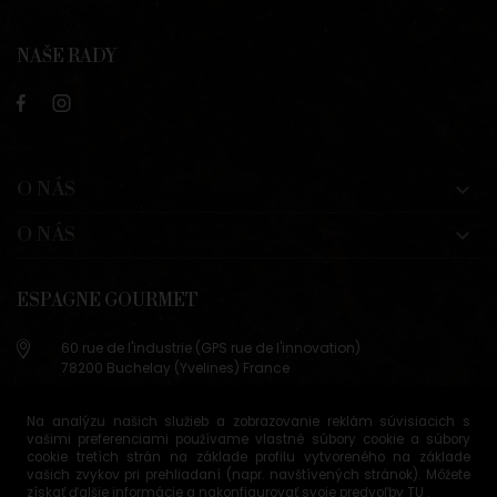
NAŠE RADY
O NÁS

O NÁS

ESPAGNE GOURMET
60 rue de l'industrie (GPS rue de l'innovation)
78200 Buchelay (Yvelines) France
+33 (0)9 83 29 36 98
Na analýzu našich služieb a zobrazovanie reklám súvisiacich s
info@espagne-gourmet.com
vašimi preferenciami používame vlastné súbory cookie a súbory
78200 Buchelay (Yvelines) France
cookie tretích strán na základe profilu vytvoreného na základe
vašich zvykov pri prehliadaní (napr. navštívených stránok). Môžete
získať ďalšie informácie a nakonfigurovať svoje predvoľby
TU
.