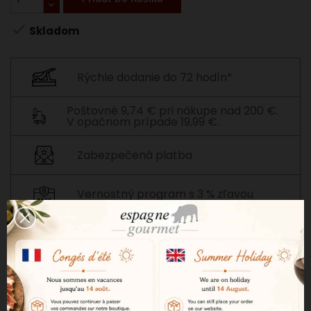

Skladom
Rýchle dodanie do 72 hodín*
Poštovné 9,74 € pri nákupe nad 200 €.
V opačnom prípade 19,99 €.
Zabezpečená platba
Vernostný program s 3 % zľavou
POPIS
PODROBNOSTI O PRODUKTE