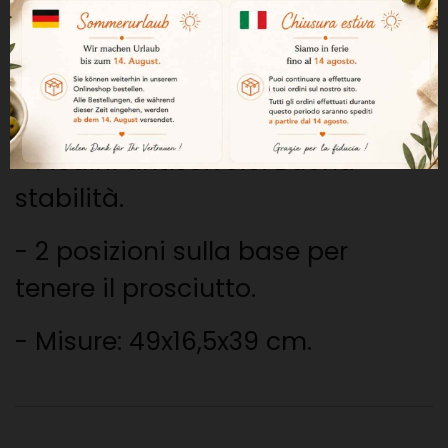
spazio di stoccaggio.
-
Base in acciaio inox.
Facile da
pulire
.
-
Piedini antiscivolo. Buona
stabilità.
- 2 posizioni sulla base per
tenere il prosciutto.
- Misure:
49x16,5x39 cm.