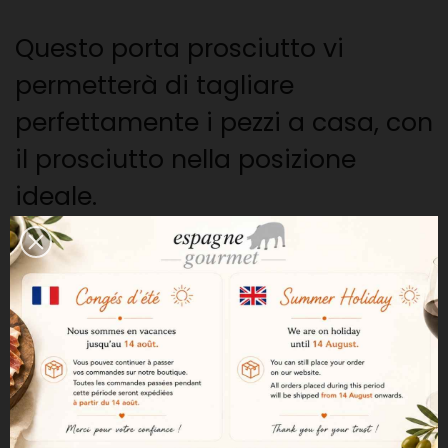
Questo porta prosciutto vi
permetterà di tagliare
perfettamente i pezzi a casa, con
il prosciutto nella posizione
ideale.
È facile da riporre e da pulire.
Porta prosciutto PRO:
-
Sistema di rotazione. Permette
di girare facilmente il prosciutto.
- Facile da ripiegare, riduce lo