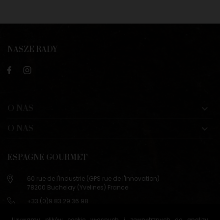
NASZE RADY
O NAS

O NAS

ESPAGNE GOURMET
60 rue de l'industrie (GPS rue de l'innovation)
78200 Buchelay (Yvelines) France
+33 (0)9 83 29 36 98
info@espagne-gourmet.com