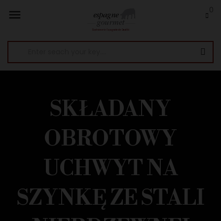
0

SKŁADANY
OBROTOWY
UCHWYT NA
SZYNKĘ ZE STALI