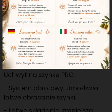
Ten uchwyt na szynkę umożliwia
idealne krojenie kawałków w
domu, z szynką w idealnej
pozycji.
Jest łatwy do przechowywania i
czyszczenia.
Uchwyt na szynkę PRO:
-
System obrotowy. Umożliwia
łatwe obracanie szynki.
- Łatwe składanie, zmniejsza