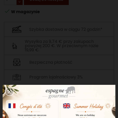

W magazynie
Szybka dostawa w ciągu 72 godzin*
Wysyłka za 9,74 € przy zakupach
powyżej 200 €. W przeciwnym razie
19,99 €.
Bezpieczna płatność
Program lojalnościowy 3%
OPIS
SZCZEGÓŁY PRODUKTU