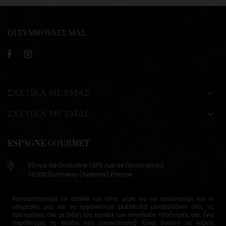
ΟΙ ΣΥΜΒΟΥΛΕΣ ΜΑΣ
ΣΧΕΤΙΚΑ ΜΕ ΕΜΑΣ

ΣΧΕΤΙΚΑ ΜΕ ΕΜΑΣ

ESPAGNE GOURMET
60 rue de l'industrie (GPS rue de l'innovation)
78200 Buchelay (Yvelines) France
+33 (0)9 83 29 36 98
Χρησιμοποιούμε τα cookie και τρίτα μέρη για να αναλύσουμε και οι
info@espagne-gourmet.com
υπηρεσίες μας και να εμφανίσουμε pubblicità μεταβιβάζουν όλες τις
78200 Buchelay (Yvelines) France
προτιμήσεις σας με βάση ένα προφίλ των συνηθειών πλοήγησής σας (για
παράδειγμα, τη σελίδα που επισκέπτεστε). Είναι δυνατό να λάβετε