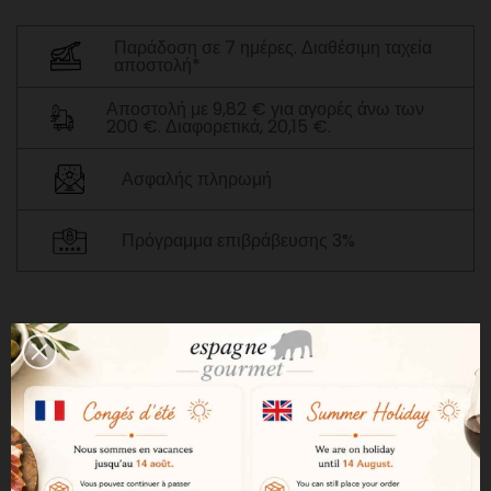
Παράδοση σε 7 ημέρες. Διαθέσιμη ταχεία
αποστολή*
Αποστολή με 9,82 € για αγορές άνω των
200 €. Διαφορετικά, 20,15 €.
Ασφαλής πληρωμή
Πρόγραμμα επιβράβευσης 3%
ΠΕΡΙΓΡΑΦΉ
ΛΕΠΤΟΜΈΡΕΙΕΣ ΠΡΟΪΌΝΤΟΣ
Αυτή η βάση για το ζαμπόν θα σας