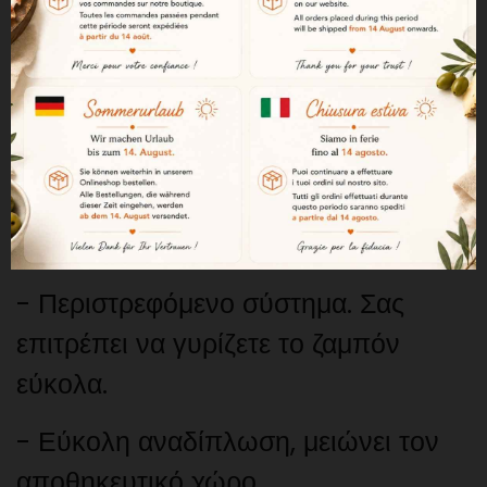
επιτρέψει να κόψετε τα κομμάτια
τέλεια στο σπίτι, με το ζαμπόν στην
ιδανική θέση.
Αποθηκεύεται εύκολα και καθαρίζεται
εύκολα.
Δοχείο για ζαμπόν PRO:
-
Περιστρεφόμενο σύστημα. Σας
επιτρέπει να γυρίζετε το ζαμπόν
εύκολα.
- Εύκολη αναδίπλωση, μειώνει τον
αποθηκευτικό χώρο.