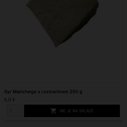
Syr Manchego s rozmarínom 250 g
8,13 €

NIE JE NA SKLADE