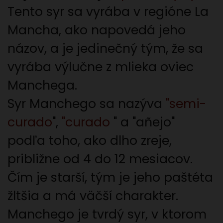
Tento syr sa vyrába v regióne La
Mancha, ako napovedá jeho
názov, a je jedinečný tým, že sa
vyrába výlučne z mlieka oviec
Manchega.
Syr Manchego sa nazýva
"semi-
curado
",
"curado
" a "añejo"
podľa toho, ako dlho zreje,
približne od 4 do 12 mesiacov.
Čím je starší, tým je jeho paštéta
žltšia a má väčší charakter.
Manchego je tvrdý syr, v ktorom