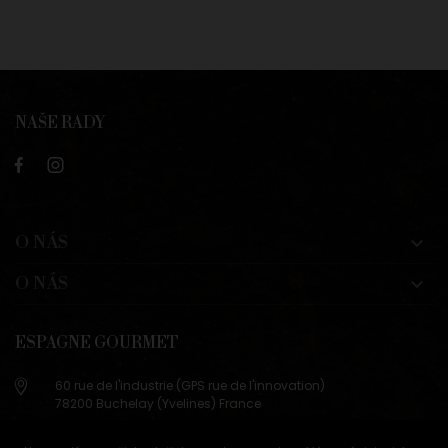
NAŠE RADY
O NÁS

O NÁS

ESPAGNE GOURMET
60 rue de l'industrie (GPS rue de l'innovation)
78200 Buchelay (Yvelines) France
+33 (0)9 83 29 36 98