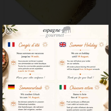
Syr Manchego s chráneným označením pôvodu
(DOP) „zrelý“ 250 g
9,81 €

PRIDAŤ DO KOŠÍKA