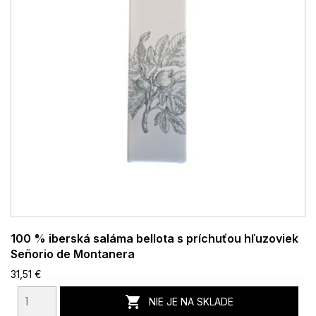
100 % iberská saláma bellota s príchuťou hľuzoviek
Señorio de Montanera
31,51 €

NIE JE NA SKLADE