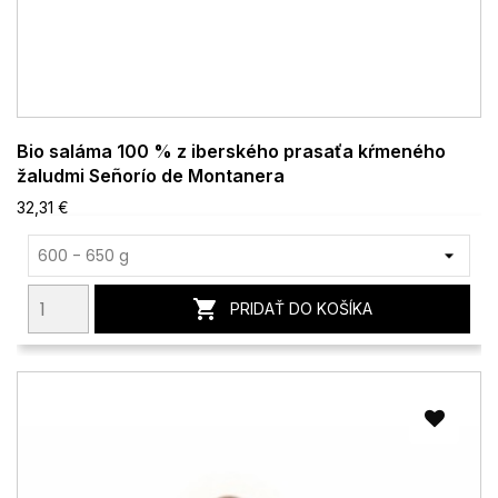
Bio saláma 100 % z iberského prasaťa kŕmeného
žaludmi Señorío de Montanera
32,31 €

PRIDAŤ DO KOŠÍKA