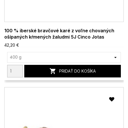
100 % iberské bravčové karé z voľne chovaných
ošípaných kŕmených žaludmi 5J Cinco Jotas
42,20 €

PRIDAŤ DO KOŠÍKA