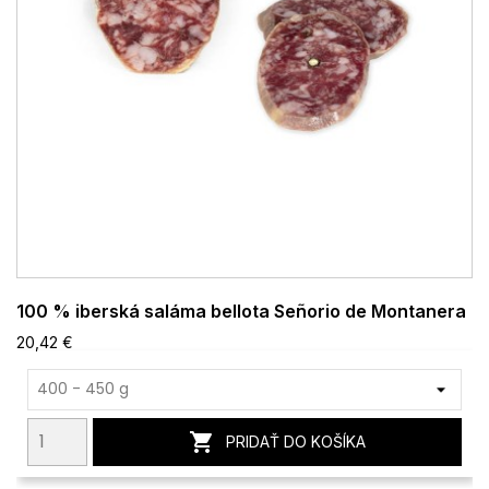
100 % iberská saláma bellota Señorio de Montanera
20,42 €

PRIDAŤ DO KOŠÍKA