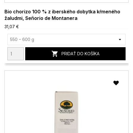
Bio chorizo 100 % z iberského dobytka kŕmeného
žaludmi, Señorio de Montanera
31,07 €

PRIDAŤ DO KOŠÍKA