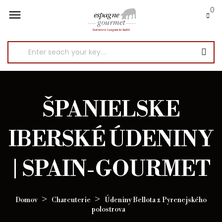
0

ŠPANIELSKE
IBERSKÉ ÚDENINY
| SPAIN-GOURMET
Domov
Charcuterie
Údeniny Bellota z Pyrenejského
polostrova