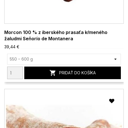
Morcon 100 % z iberského prasaťa kŕmeného
žaludmi Señorío de Montanera
39,44 €

PRIDAŤ DO KOŠÍKA