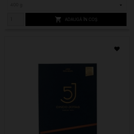

ADAUGĂ ÎN COȘ