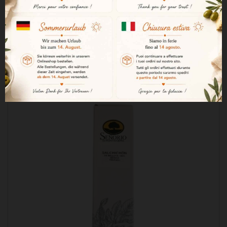

ADAUGĂ ÎN COȘ