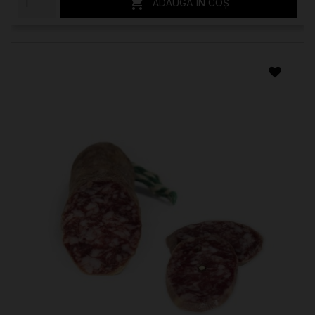

ADAUGĂ ÎN COȘ