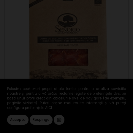
Folosim cookie-uri proprii și ale terților pentru a analiza serviciile
noastre și pentru a vă arăta reclame legate de preferințele dvs. pe
baza unui profil creat din obiceiurile dvs. de navigare (de exemplu,
paginile vizitate). Puteți obține mai multe informații și vă puteți
configura preferințele
AICI
.
Accepta
Respinge
Lomo BIO 100% iberic bellota, feliat, Señorio de