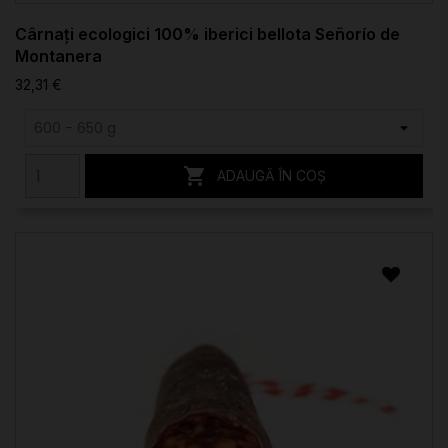
Cârnați ecologici 100% iberici bellota Señorío de
Montanera
32,31 €

ADAUGĂ ÎN COȘ