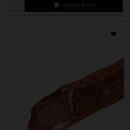

ADAUGĂ ÎN COȘ