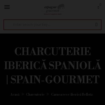
0

CHARCUTERIE
IBERICĂ SPANIOLĂ
| SPAIN-GOURMET
Acasă
Charcuterie
Carnea rece iberică Bellota