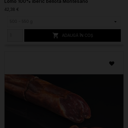
Lomo 100% iberic bellota Montesano
42,38 €

ADAUGĂ ÎN COȘ