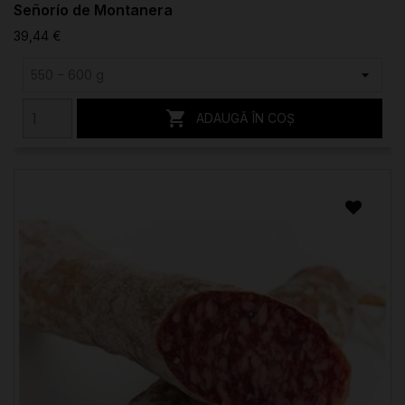
Señorío de Montanera
39,44 €

ADAUGĂ ÎN COȘ