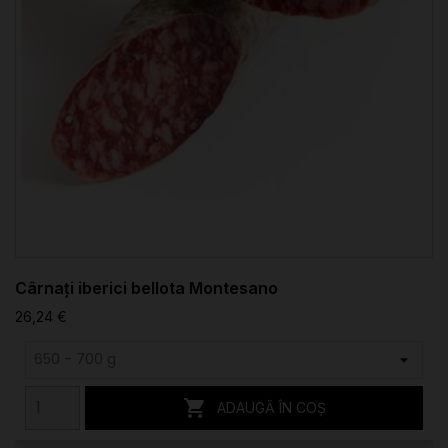
Cârnați iberici bellota Montesano
26,24 €

ADAUGĂ ÎN COȘ