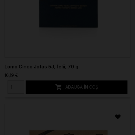
Lomo Cinco Jotas 5J, felii, 70 g.
16,19 €

ADAUGĂ ÎN COȘ