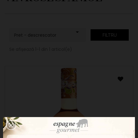

Pret - descrescator
FILTRU
Se afișează 1-1 din 1 articol(e)