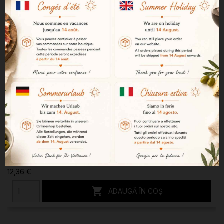
Honoro Vera rosé
12,36 €

ADAUGĂ ÎN COȘ