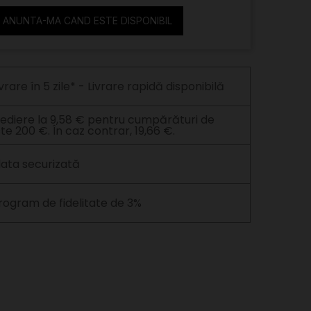
ANUNTA-MA CAND ESTE DISPONIBIL
ivrare în 5 zile* - Livrare rapidă disponibilă
ediere la 9,58 € pentru cumpărături de
te 200 €. În caz contrar, 19,66 €.
lata securizată
rogram de fidelitate de 3%