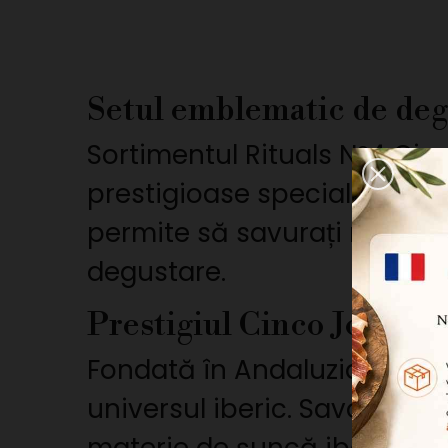
Setul emblematic de deg
Sortimentul Rituals Nº4 Cinc
prestigioase specialități al
permite să savurați mai mul
degustare.
Prestigiul Cinco Jotas
Fondată în Andaluzia, casa
universul iberic. Savoir-fair