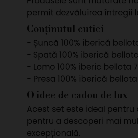
Produsele sunt maturate nat
permit dezvăluirea întregii l
Conținutul cutiei
- Șuncă 100% iberică bellota
- Spată 100% iberică bellota 
- Lomo 100% iberic bellota 
- Presa 100% iberică bellota
O idee de cadou de lux
Acest set este ideal pentru 
pentru a descoperi mai multe
excepțională.