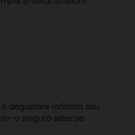
timpul și aerul ambiant
a o degustare rafinată sau
ntr-o singură selecție