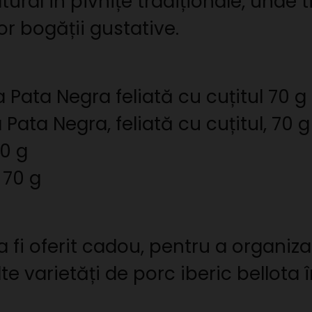
ural în pivnițe tradiționale, unde 
or bogății gustative.
 Pata Negra feliată cu cuțitul 70 g
Pata Negra, feliată cu cuțitul, 70 g
70 g
 70 g
a fi oferit cadou, pentru a organiz
 varietăți de porc iberic bellota î