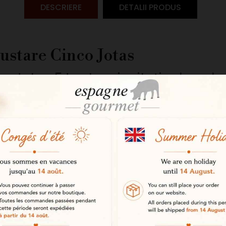
DESCRIERE
DETALII PRODUS
ustare Cinco Jotas
o Jotas 5J este o invitație de a d
e casei Cinco Jotas. Prezentat într-
te produse iconice într-un format
 Cinco Jotas este una dintre cele 
e-ul său și exigența selecției sale 