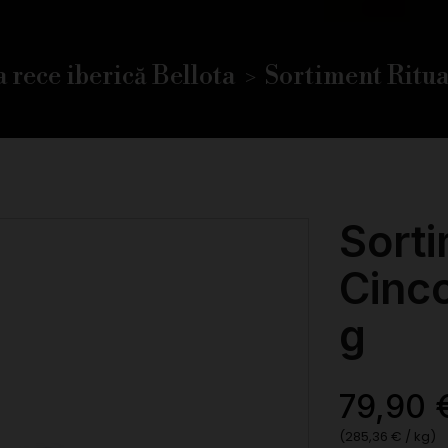
 rece iberică Bellota
Sortiment Ritual
Sorti
Cinco
g
79,90 
(285,36 € / kg)