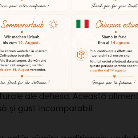
premium.
ți în libertate
t provin de la porci de rasă pură i
rovincia Huelva. Acest mediu natura
 calitate.
ghinde
re porc consumă aproximativ 8-10 k
urale ale dehesa. Această aliment
ă și gust incomparabil.