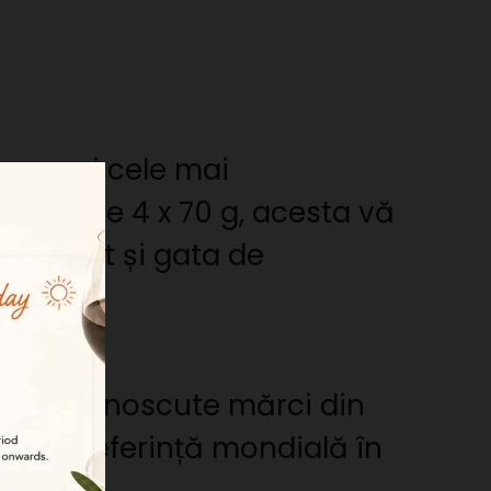
escoperi cele mai
un set de 4 x 70 g, acesta vă
 elegant și gata de
mai recunoscute mărci din
o fac o referință mondială în