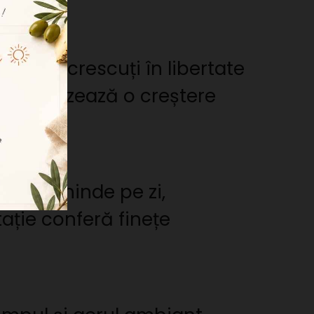
berică crescuți în libertate
l favorizează o creștere
g de ghinde pe zi,
ație conferă finețe