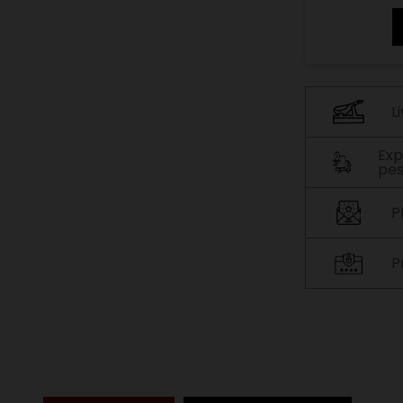
L
Exp
pes
P
P