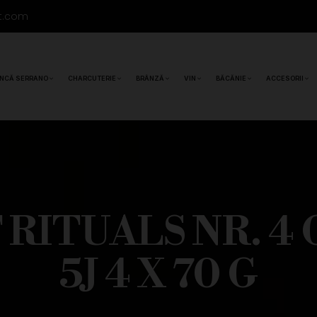
t.com
NCĂ SERRANO
CHARCUTERIE
BRÂNZĂ
VIN
BĂCĂNIE
ACCESORII
RITUALS NR. 4 
5J 4 X 70 G