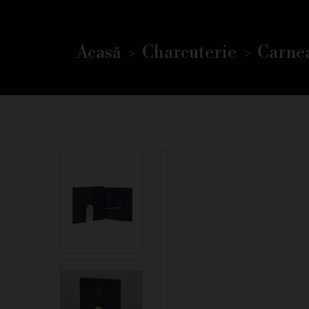
Acasă
Charcuterie
Carnea