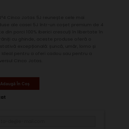
 Nº4 Cinco Jotas 5J reunește cele mai
use ale casei 5J într-un coșet premium de 4
te din porci 100% iberici crescuți în libertate în
hrăniți cu ghinde, aceste produse oferă o
stativă excepțională: șuncă, umăr, lomo și
. Ideal pentru a oferi cadou sau pentru a
versul Cinco Jotas.
Adaugă În Coș
zat