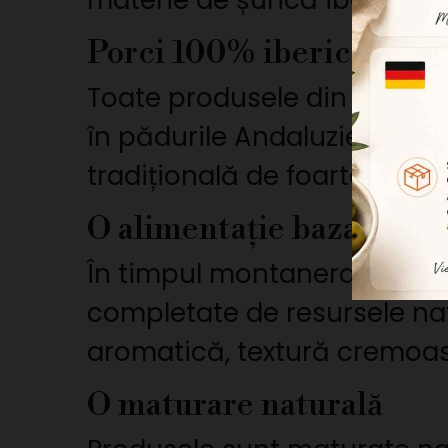
materie de șuncă iberică 
Porci 100% iberici crescu
Toate produsele din acest se
în pădurile Andaluziei, în p
tradițională de foarte înaltă
O alimentație bazată pe 
În timpul montanera, fieca
completate de resursele nat
aromatică, textură cremoas
O maturare naturală