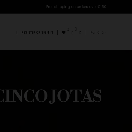
Free shipping on orders over €150
0
0
REGISTER OR SIGN IN
Română
CINCO JOTAS