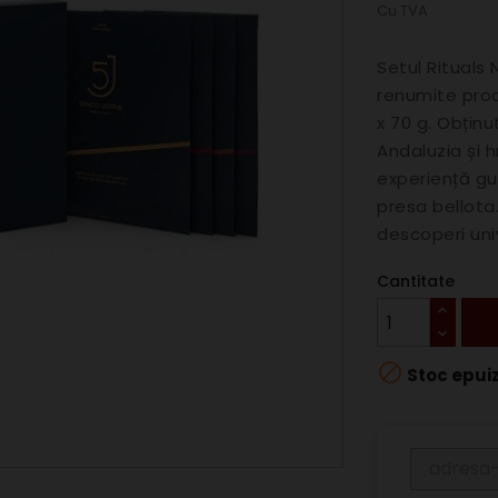
Cu TVA
Setul Rituals
renumite prod
x 70 g. Obținu
Andaluzia și 
experiență gu
presa bellota
descoperi uni
Cantitate

Stoc epui