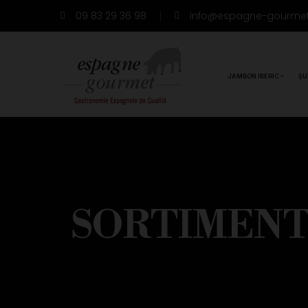
09 83 29 36 98
info@espagne-gourme
JAMBON IBERIC
ȘU
SORTIMENT 