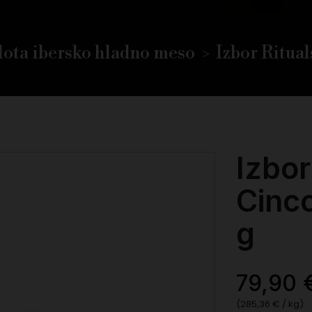
lota ibersko hladno meso
Izbor Rituals
Izbor
Cinco
g
79,90 
(285,36 € / kg)