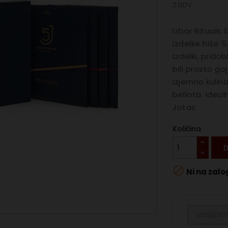
Z DDV
Izbor Rituals 
izdelke hiše 5J
Izdelki, prido
bili prosto go
izjemno kulina
bellota. Idea
Jotas.
Količina
D

Ni na zalo