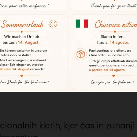
zrejeni na prostem
rajo od prašičev čiste iberske pasme
inci Huelva. To naravno okolje spo
aužije približno 8 do 10 kg želodo
 prehrana zagotavlja aromatično fi
icionalnih kletih, kjer čas in zunan