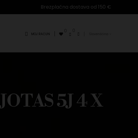
Brezplačna dostava od 150 €
0
0
MOJ RAČUN
Slovenščina
JOTAS 5J 4 X