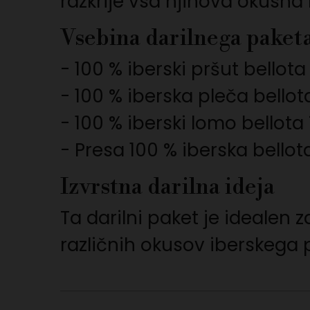
razkrije vsa njihova okusna
Vsebina darilnega paket
- 100 % iberski pršut bellot
- 100 % iberska pleča bello
- 100 % iberski lomo bellota
- Presa 100 % iberska bellot
Izvrstna darilna ideja
Ta darilni paket je idealen 
različnih okusov iberskega