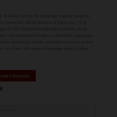
št. 4 Cinco Jotas 5J združuje najbolj cenjene
 v prestižni darilni škatli s 4 kosmi po 70 g.
bljeni iz 100-odstotno iberskih prašičev, ki so
jeni v Andaluziji in krmljeni z želodom, ponujajo
rično doživetje: šunka, plečeta, lomo in presa
lno za darilo ali za spoznavanje sveta Cinco
odaj V Košarico
gi