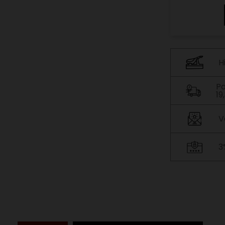
H
Po
19
V
3