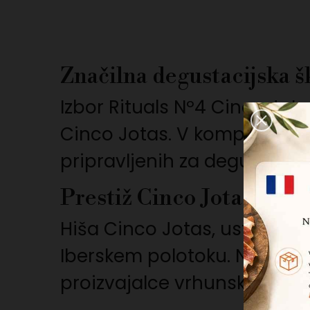
Značilna degustacijska š
Izbor Rituals Nº4 Cinco Jotas
Cinco Jotas. V kompletu 4 x 
pripravljenih za degustacijo
Prestiž Cinco Jotas
Hiša Cinco Jotas, ustanovlj
Iberskem polotoku. Njeno zna
proizvajalce vrhunskega ib