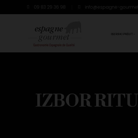
09 83 29 36 98
info@espagne-gourme
IBERSKI PRŠUT
IZBOR RITUA