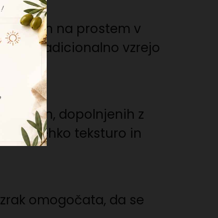
, vzrejenih na prostem v
dbuja tradicionalno vzrejo
v na dan, dopolnjenih z
neso, mehko teksturo in
ji zrak omogočata, da se