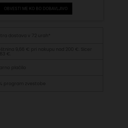
OBVESTI ME KO BO DOBAVLJIVO
itra dostava v 72 urah*
štnina 9,66 € pri nakupu nad 200 €. Sicer
,83 €.
arno plačilo
% program zvestobe