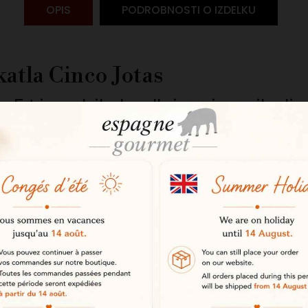
OPIS
PODROBNOSTI O IZDELKU
katla Cinco Jotas
 5J je vabilo k odkrivanju najbolj p
70 g lahko uživate v več ikoničnih i
.
ena v Andaluziji, je ena najbolj pr
nje in strogi izbirni kriteriji jo u
erskega pršuta.