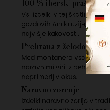
100 % iberski prašiči, v
Vsi izdelki v tej škatli izvi
gozdovih Andaluzije, v prov
najvišje kakovosti.
Prehrana z želodom
Med montanero vsak prašič z
naravnimi viri iz dehes. Ta
neprimerljiv okus.
Naravno zorenje
Izdelki naravno zorijo v trad