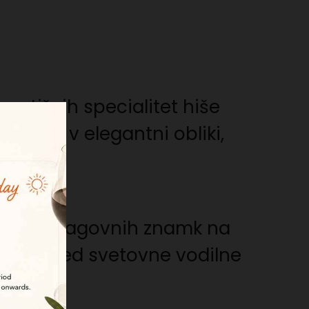
restižnih specialitet hiše
zdelkih v elegantni obliki,
iznanih blagovnih znamk na
vrščajo med svetovne vodilne