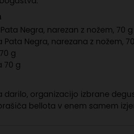
 bogastva.
a
a Pata Negra, narezan z nožem, 70 g
ta Pata Negra, narezana z nožem, 7
 70 g
a 70 g
za darilo, organizacijo izbrane degu
 prašiča bellota v enem samem izj