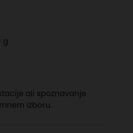
0 g
stacije ali spoznavanje
emnem izboru.