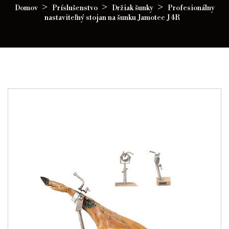
Domov
Príslušenstvo
Držiak šunky
Profesionálny
nastaviteľný stojan na šunku Jamotec J4R