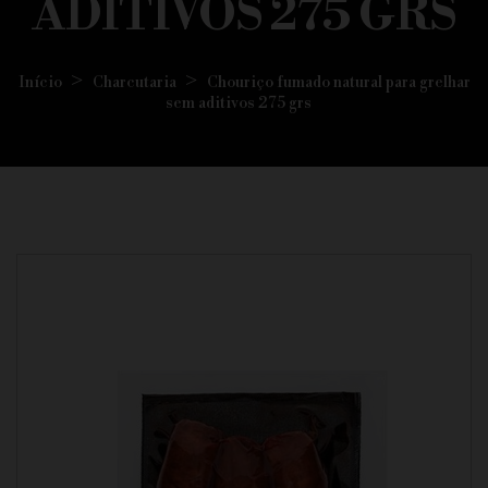
ADITIVOS 275 GRS
Início
Charcutaria
Chouriço fumado natural para grelhar
sem aditivos 275 grs