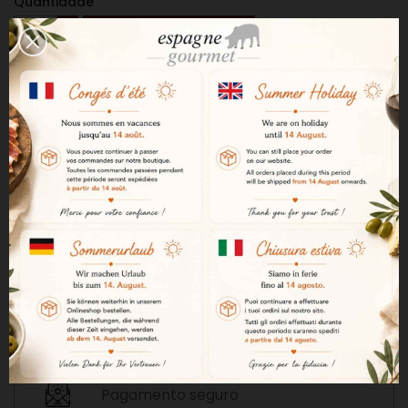
Quantidade
Adicionar Ao Carrinho

Fora de stock
NOTIFICAR-ME QUANDO ESTIVER DISPONÍVEL
Entrega rápida em 72 horas*
Envio GRATUITO para encomendas
superiores a 150 euros*.
Pagamento seguro