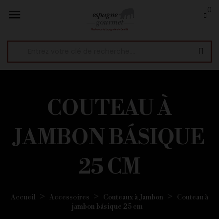
0

COUTEAU À
JAMBON BÁSIQUE
25 CM
Accueil
Accessoires
Couteaux à Jambon
Couteau à
jambon básique 25 cm