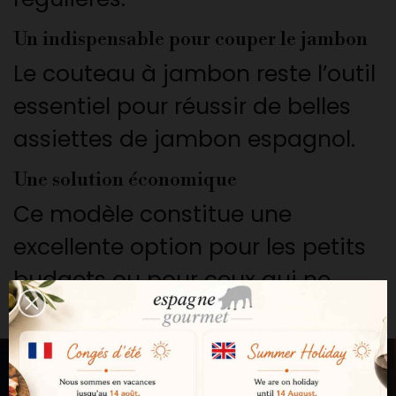
Un indispensable pour couper le jambon
Le couteau à jambon reste l’outil
essentiel pour réussir de belles
assiettes de jambon espagnol.
Une solution économique
Ce modèle constitue une
excellente option pour les petits
budgets ou pour ceux qui ne
souhaitent pas investir dans un
couteau professionnel.
Nous devons vérifier votre age
Une fabrication en acier inoxydable