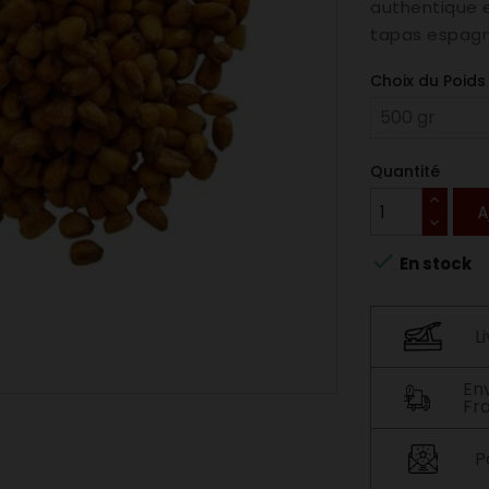
authentique e
tapas espagn
Choix du Poids 
Quantité
A

En stock
L
En
Fr
P