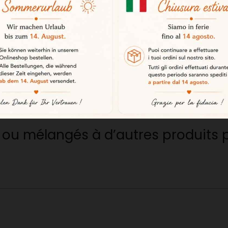
 de tapas.
- ou -
icace
Non, je quitte le site
u maïs associé au sel donne un pro
ls ou mélangés à d’autres produits 