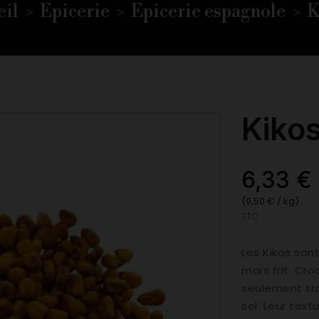
eil
Epicerie
Epicerie espagnole
K
Kiko
6,33 €
(9,50 € / kg)
TTC
Les Kikos son
maïs frit. Cr
seulement tro
sel. Leur text