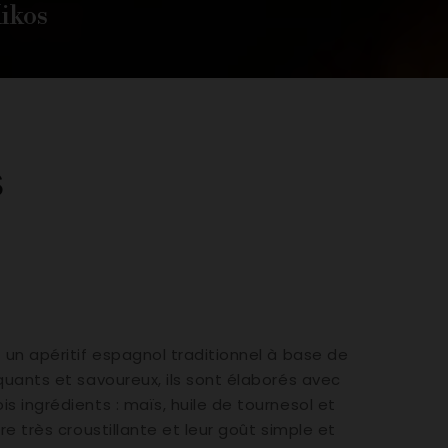
ikos
s
t un apéritif espagnol traditionnel à base de
oquants et savoureux, ils sont élaborés avec
is ingrédients : maïs, huile de tournesol et
ure très croustillante et leur goût simple et