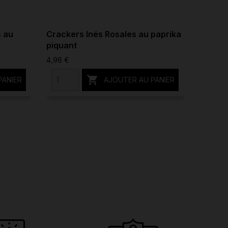
s au
Crackers Inés Rosales au paprika
Salsa 
piquant
5,21 €
4,96 €

PANIER
AJOUTER AU PANIER