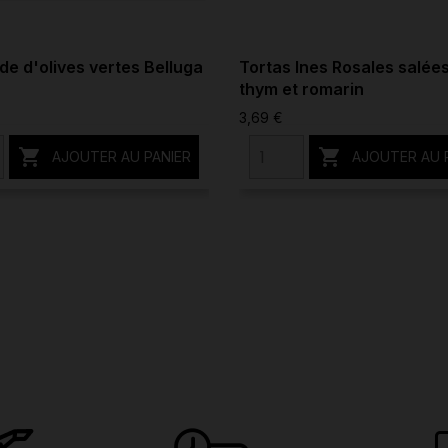
e d'olives vertes Belluga
Tortas Ines Rosales salée
thym et romarin
3,69 €


AJOUTER AU PANIER
AJOUTER AU 