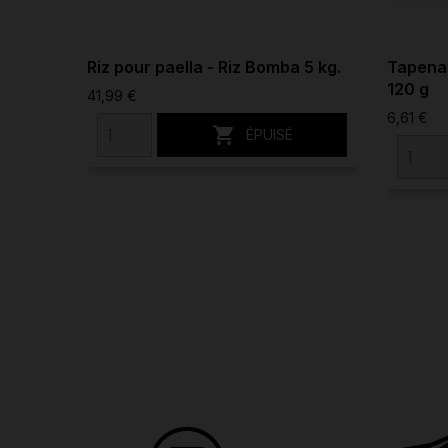
Riz pour paella - Riz Bomba 5 kg.
Tapenad
120 g
41,99 €
6,61 €

ÉPUISÉ