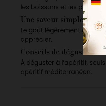
les boissons et les plateaux
Une saveur simple et eff
Le goût légèrement grillé d
apprécier.
Conseils de dégustation
À déguster à l’apéritif, seu
apéritif méditerranéen.