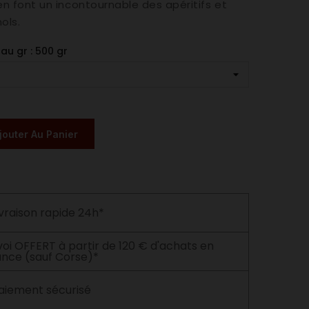
n font un incontournable des apéritifs et
ols.
au gr : 500 gr
jouter Au Panier
ivraison rapide 24h*
voi OFFERT à partir de 120 € d'achats en
ance (sauf Corse)*
aiement sécurisé