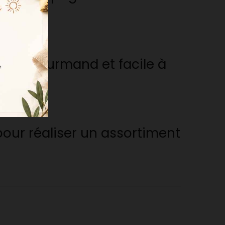
duit gourmand et facile à
pour réaliser un assortiment