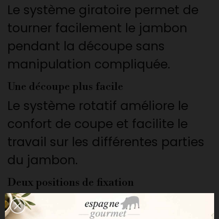
Le système giratoire permet de
tourner facilement le jambon
pendant la découpe sans
manipulation compliquée.
Une découpe plus facile
Le système rotatif améliore le
confort de coupe et facilite le
travail sur les différentes parties
du jambon.
Deux positions de fixation
La base dispose de deux