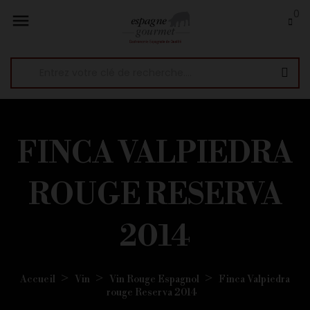
0

FINCA VALPIEDRA
ROUGE RESERVA
2014
Accueil
Vin
Vin Rouge Espagnol
Finca Valpiedra
rouge Reserva 2014