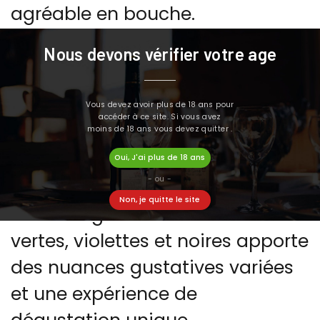
agréable en bouche.
Une préparation naturelle
Nous devons vérifier votre age
Conservas Serrano prépare ces
olives simplement avec olives,
Vous devez avoir plus de 18 ans pour
accéder à ce site. Si vous avez
eau et sel afin de préserver toute
moins de 18 ans vous devez quitter .
leur authenticité.
Oui, J'ai plus de 18 ans
- ou -
Une palette de maturités naturelles
Non, je quitte le site
Le mélange naturel d’olives
vertes, violettes et noires apporte
des nuances gustatives variées
et une expérience de