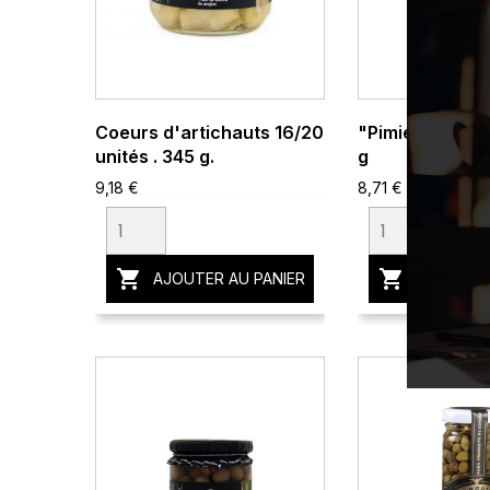
Coeurs d'artichauts 16/20
"Pimientos del 
unités . 345 g.
g
9,18 €
8,71 €


AJOUTER AU PANIER
AJOUTER 