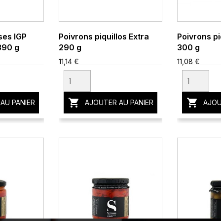
ses IGP
Poivrons piquillos Extra
Poivrons pi
390 g
290 g
300 g
11,14 €
11,08 €


AU PANIER
AJOUTER AU PANIER
AJOU