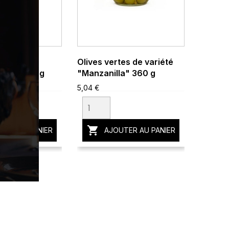
aisonnées
Olives vertes de variété
sero" 360 g
"Manzanilla" 360 g
5,04 €

TER AU PANIER
AJOUTER AU PANIER