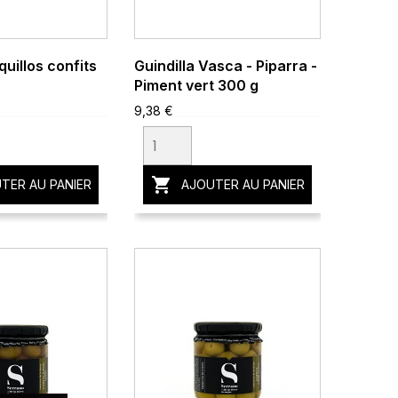
quillos confits
Guindilla Vasca - Piparra -
Piment vert 300 g
9,38 €

TER AU PANIER
AJOUTER AU PANIER