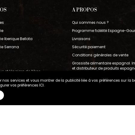
POS
A PROPOS
es
Qui sommes nous ?
ie
Programme fidélité Espagne-Gou
e Iberique Bellota
Livraisons
ie Serrana
Sécurité paiement
Conditions générales de vente
Grossiste alimentaire espagnol. I
et distributeur de produits espagn
ive et Vinaigre de Xères
bérique
r nos services et vous montrer de la publicité liée à vos préférences sur la 
figurer vos préférences
ICI
.
Conditions générales de vente
Gestion des cookies