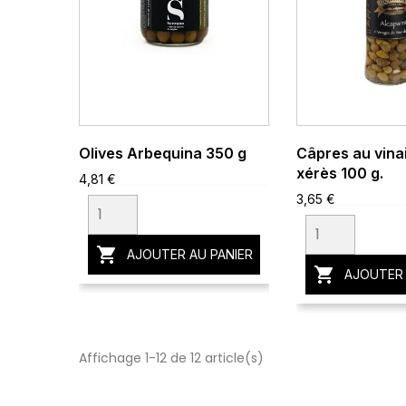
Olives Arbequina 350 g
Câpres au vina
xérès 100 g.
4,81 €
3,65 €

AJOUTER AU PANIER

AJOUTER 
Affichage 1-12 de 12 article(s)