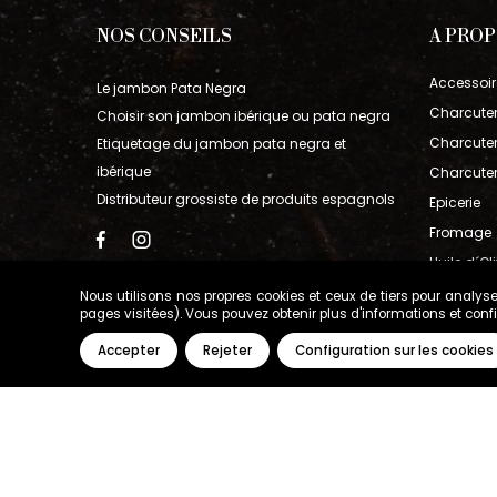
NOS CONSEILS
A PRO
Accessoir
Le jambon Pata Negra
Charcuter
Choisir son jambon ibérique ou pata negra
Charcuteri
Etiquetage du jambon pata negra et
ibérique
Charcuter
Distributeur grossiste de produits espagnols
Epicerie
Fromage
Huile d´Ol
Jambon I
Nous utilisons nos propres cookies et ceux de tiers pour analyse
pages visitées). Vous pouvez obtenir plus d'informations et con
Vin
Accepter
Rejeter
Configuration sur les cookies