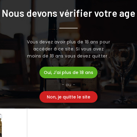
Nous devons vérifier votre age
cristal" 135
Poivrons piquillos
Olives ass
Vous devez avoir plus de 18 ans pour
découpés 350 g
"alineo ca
accéder à ce site. Si vous avez
7,50 €
5,04 €
moins de 18 ans vous devez quitter .
Oui, J'ai plus de 18 ans


AU PANIER
AJOUTER AU PANIER
AJOU
- ou -
Non, je quitte le site