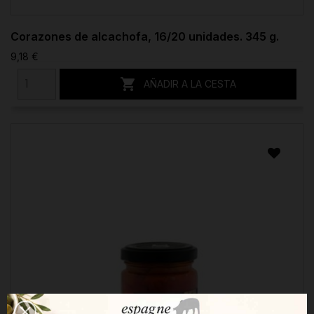
Corazones de alcachofa, 16/20 unidades. 345 g.
9,18 €

AÑADIR A LA CESTA