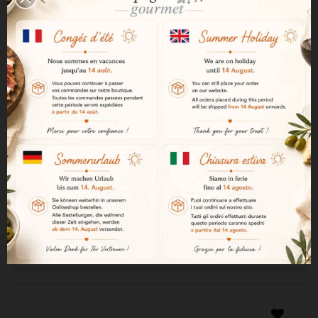
"Pimientos del cristal" 135 g
8,71 €

AÑADIR A LA CESTA