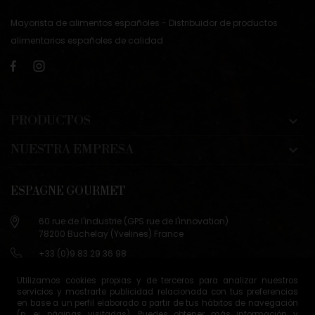
Mayorista de alimentos españoles - Distribuidor de productos
alimentarios españoles de calidad
PRODUCTOS

NUESTRA EMPRESA

ESPAGNE GOURMET
60 rue de l'industrie (GPS rue de l'innovation)
78200 Buchelay (Yvelines) France
+33 (0)9 83 29 36 98
info@espagne-gourmet.com
Utilizamos cookies propias y de terceros para analizar nuestros
78200 Buchelay (Yvelines) France
servicios y mostrarte publicidad relacionada con tus preferencias
en base a un perfil elaborado a partir de tus hábitos de navegación
Contáctanos
(p. ej. páginas visitadas). Puedes obtener más información y