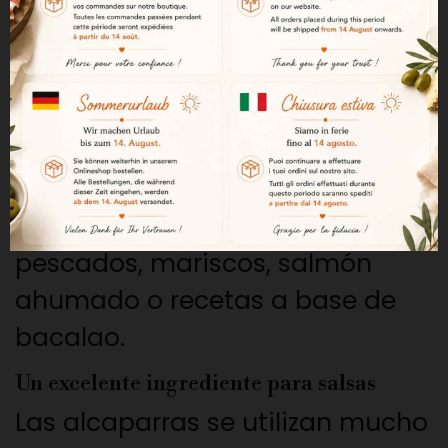
Jerez son el acompañamiento
ideal para tapas, aceitunas,
embutidos y quesos
mediterráneos.
Ideales con el pescado
Combinan a la perfección con
pescados, mariscos, salmón
ahumado o recetas a base de
bacalao.
Un excelente ingrediente para salsas
Las alcaparras se utilizan mucho