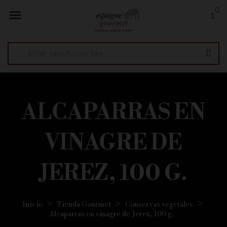
0

ALCAPARRAS EN
VINAGRE DE
JEREZ, 100 G.
Inicio
Tienda Gourmet
Conservas vegetales
Alcaparras en vinagre de Jerez, 100 g.