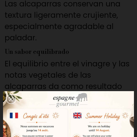
Las alcaparras conservan una
textura ligeramente crujiente,
especialmente agradable al
paladar.
Un sabor equilibrado
El equilibrio entre el vinagre y las
notas vegetales de las
alcaparras da como resultado
un condimento refinado y
versátil.
Perfectas para tapas y aperitivos
Las alcaparras en vinagre de