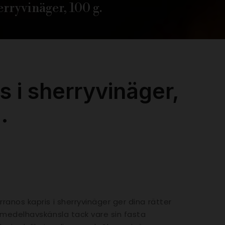
erryvinäger, 100 g.
s i sherryvinäger,
.
ranos kapris i sherryvinäger ger dina rätter
 medelhavskänsla tack vare sin fasta