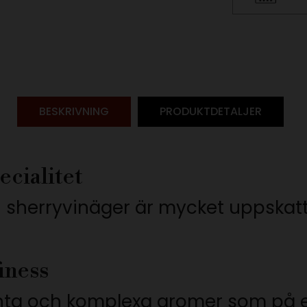
BESKRIVNING
PRODUKTDETALJER
ecialitet
i sherryvinäger är mycket uppskatt
iness
anta och komplexa aromer som på ett