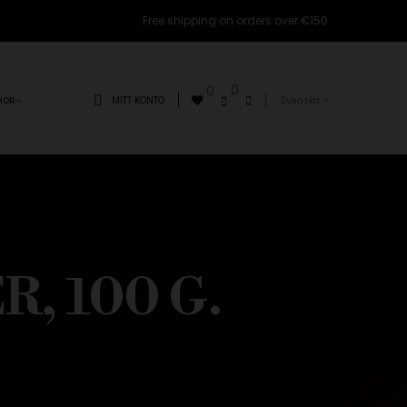
Free shipping on orders over €150
0
0
MITT KONTO
Svenska
HÖR
, 100 G.