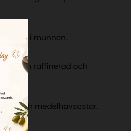
behaglig i munnen.
r ger en raffinerad och
uterier och medelhavsostar.