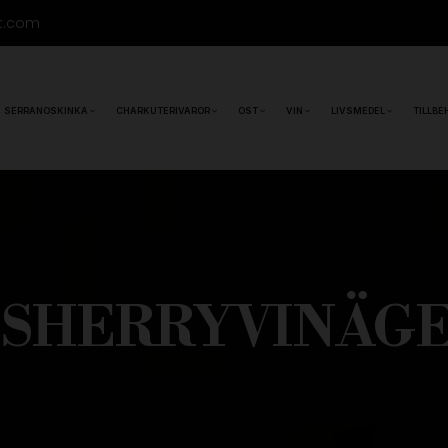
t.com
SERRANOSKINKA
CHARKUTERIVAROR
OST
VIN
LIVSMEDEL
TILLBE
I SHERRYVINÄGER