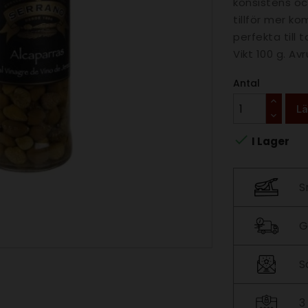
konsistens oc
tillför mer k
perfekta till 
Vikt 100 g. Av
Antal
Lä

I Lager
S
G
S
3