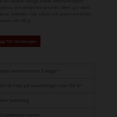
h sin delikat syrliga smak. Sherryvinägern
omplexa och eleganta aromer, vilket gör dem
tapas, sallader, fisk, såser och gourmeträtter.
runnen vikt 65 g.
gg Till I Varukorgen
nabb leverans inom 3 dagar*
RATIS frakt på beställningar över 150 €*.
äker betalning
 % lojalitetsprogram