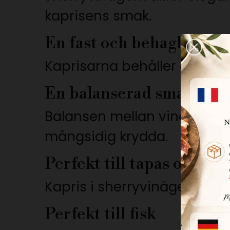
kaprisens smak.
En fast och behaglig kon
Kaprisarna behåller en lätt 
En balanserad smak
Balansen mellan vinägern oc
mångsidig krydda.
Perfekt till tapas och ape
Kapris i sherryvinäger passa
Perfekt till fisk