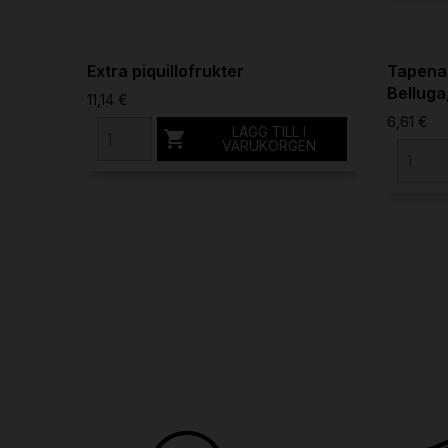
Extra piquillofrukter
Tapenad
Belluga
11,14 €
6,61 €
LÄGG TILL I

VARUKORGEN