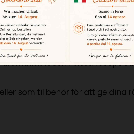
kaldjur, rökt lax eller recept baserad
såser
 såser, vinägretter och medelhavsrä
 morue
nt aromatisk touch i vissa recept p
ller som tillbehör för att ge dina r