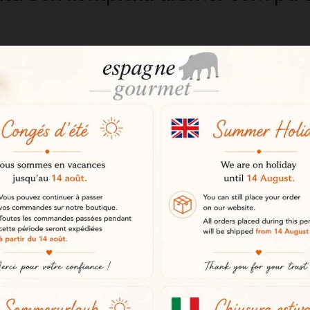
sistens
krispig konsistens som är särskilt 
h kaprissernas vegetabiliska tone
ritifer
r utmärkt till tapas, oliver, chark