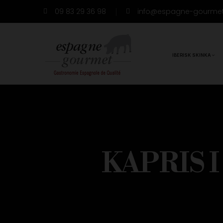
09 83 29 36 98
info@espagne-gourme
IBERISK SKINKA
KAPRIS 