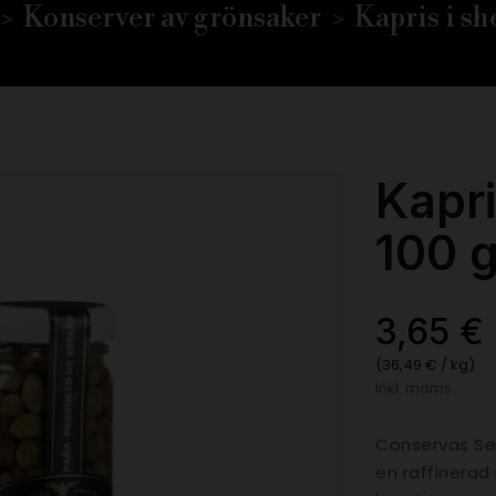
Konserver av grönsaker
Kapris i sh
Kapri
100 g
3,65 €
(36,49 € / kg)
Inkl. moms
Conservas Ser
en raffinerad