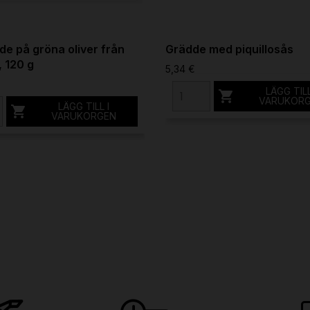
e på gröna oliver från
Grädde med piquillosås
, 120 g
5,34 €
LÄGG TILL

VARUKOR
LÄGG TILL I

VARUKORGEN