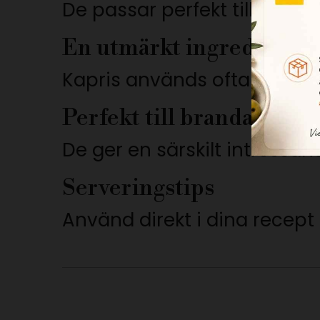
De passar perfekt till fisk, s
En utmärkt ingrediens i 
Kapris används ofta i kalla
Perfekt till brandade de
De ger en särskilt intressa
Serveringstips
Använd direkt i dina recept e