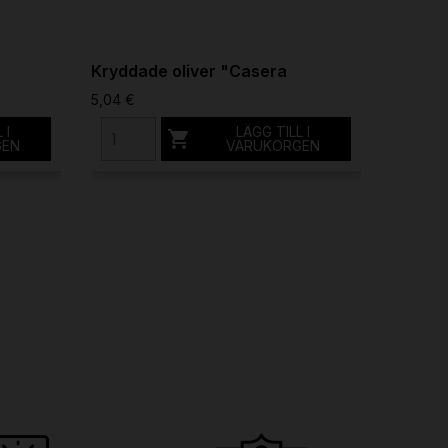
Kryddade oliver "Casera
Caper 
5,04 €
8,37 €
 I
LÄGG TILL I

GEN
VARUKORGEN