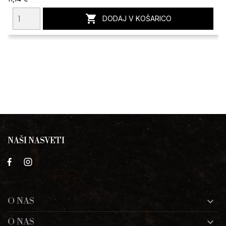

DODAJ V KOŠARICO
NAŠI NASVETI
O NAS

O NAS
