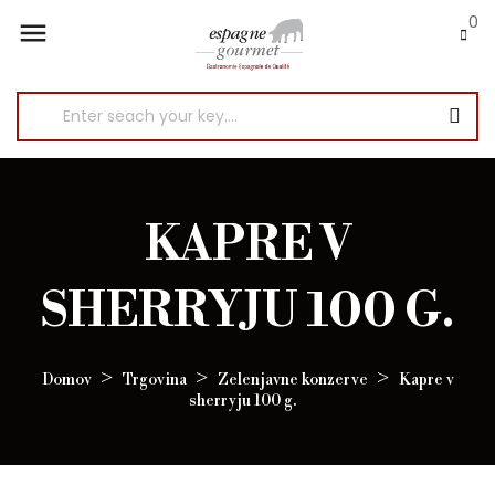
0

KAPRE V
SHERRYJU 100 G.
Domov
Trgovina
Zelenjavne konzerve
Kapre v
sherryju 100 g.