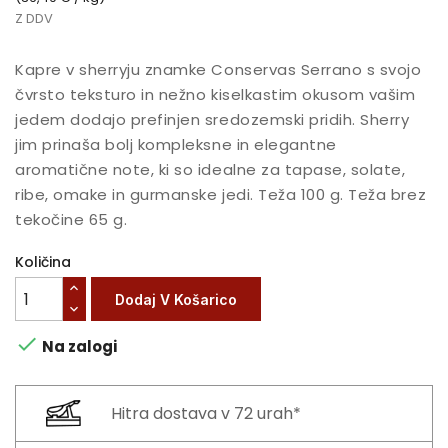
Z DDV
Kapre v sherryju znamke Conservas Serrano s svojo
čvrsto teksturo in nežno kiselkastim okusom vašim
jedem dodajo prefinjen sredozemski pridih. Sherry
jim prinaša bolj kompleksne in elegantne
aromatične note, ki so idealne za tapase, solate,
ribe, omake in gurmanske jedi. Teža 100 g. Teža brez
tekočine 65 g.
Količina
Dodaj V Košarico

Na zalogi
Hitra dostava v 72 urah*