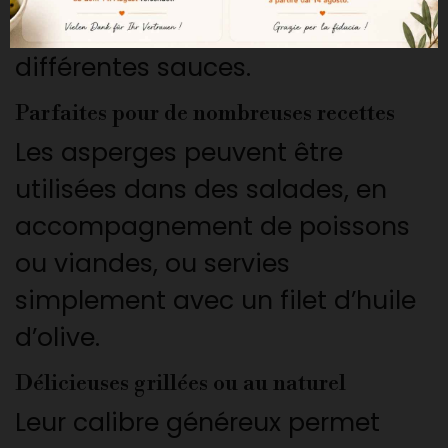
grillées ou accompagnées de
différentes sauces.
Parfaites pour de nombreuses recettes
Les asperges peuvent être
utilisées dans des salades, en
accompagnement de poissons
ou viandes, ou servies
simplement avec un filet d’huile
d’olive.
Délicieuses grillées ou au naturel
Leur calibre généreux permet