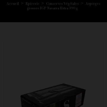
Accueil
Epicerie
Conserves Végétales
Asperges
grosses IGP Navarra Extra 390 g