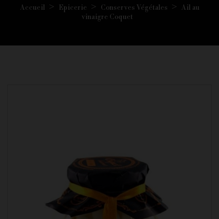
Accueil
Epicerie
Conserves Végétales
Ail au
vinaigre Coquet