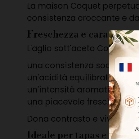
La maison Coquet perpetua
consistenza croccante e da
Freschezza e carattere
L'aglio sott'aceto Coquet si
una consistenza soda e cr
un'acidità equilibrata
un'intensità aromatica sen
una piacevole freschezza al
Dona contrasto e vivacità ai 
Ideale per tapas e aperit