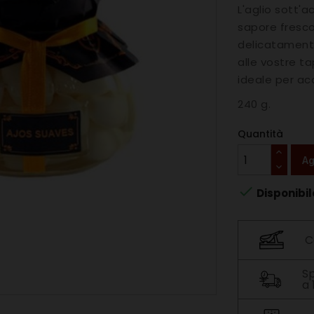
L'aglio sott'
sapore fresc
delicatament
alle vostre ta
ideale per ac
240 g.
Quantità
Ag

Disponibil
C
Sp
a