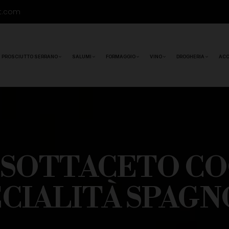
t.com
PROSCIUTTO SERRANO
SALUMI
FORMAGGIO
VINO
DROGHERIA
ACC
 SOTTACETO CO
CIALITÀ SPAG