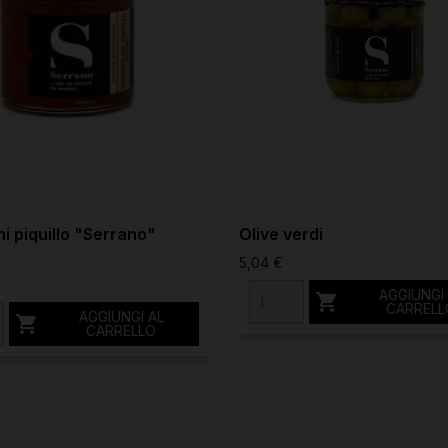
i piquillo "Serrano"
Olive verdi
5,04 €
AGGIUNGI

CARRELL
AGGIUNGI AL

CARRELLO