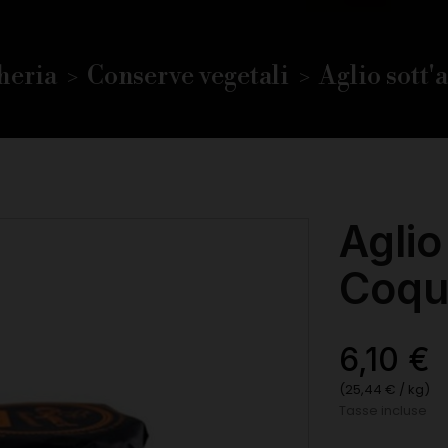
heria
Conserve vegetali
Aglio sott'
Aglio
Coqu
6,10 €
(25,44 € / kg)
Tasse incluse