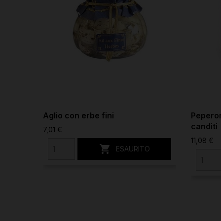
Aglio con erbe fini
Peperon
canditi
7,01 €
11,08 €

ESAURITO