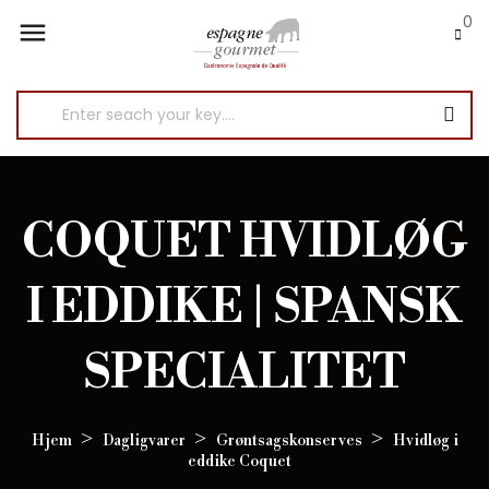
0

COQUET HVIDLØG
I EDDIKE | SPANSK
SPECIALITET
Hjem
Dagligvarer
Grøntsagskonserves
Hvidløg i
eddike Coquet