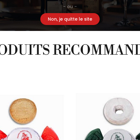
- ou -
Non, je quitte le site
ODUITS RECOMMAN