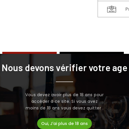
P
LA DESCRIPTION
DÉTAILS DU PRODUIT
Nous devons vérifier votre age
ousquille au goût d'Anis.
Vous devez avoir plus de 18 ans pour
rie au dessert sur les tables anda
accéder à ce site. Si vous avez
moins de 18 ans vous devez quitter .
Oui, J'ai plus de 18 ans