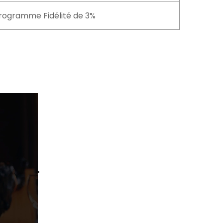
rogramme Fidélité de 3%
louses.