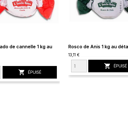
do de cannelle 1 kg au
Rosco de Anis 1 kg au déta
13,11 €

ÉPUISÉ

ÉPUISÉ