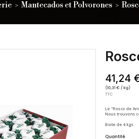
erie
Mantecados et Polvorones
Rosc
Rosc
41,24 
(10,31 € / kg)
TTC
Le "Rosco de Ani
Nous trouvons ce
Boite de 4 kgs
Quantité