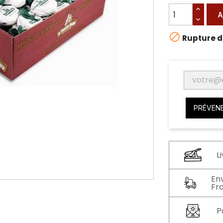
A

Rupture d
PRÉVENE
L
En
Fr
P