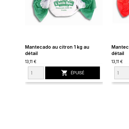
Mantecado au citron 1 kg au
Manteca
détail
détail
13,11 €
13,11 €

ÉPUISÉ