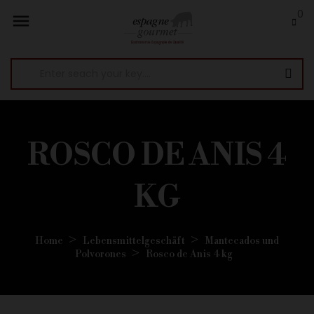
0

ROSCO DE ANIS 4
KG
Home
Lebensmittelgeschäft
Mantecados und
Polvorones
Rosco de Anis 4 kg