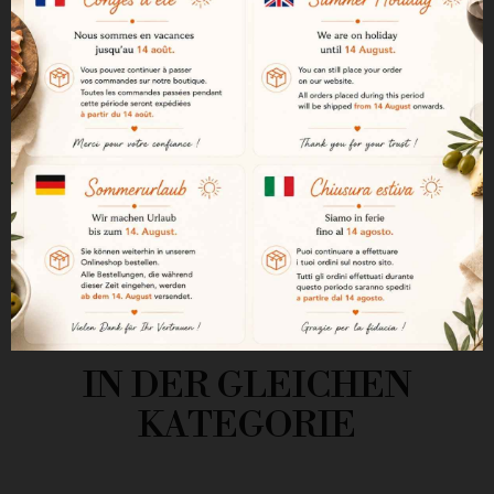
„Rosco de Anis“ ist ein Rousquille
mit Anisgeschmack.
Wir finden dieses Dessertgebäck
auf andalusischen Tischen.
4 kg Karton
IN DER GLEICHEN
KATEGORIE