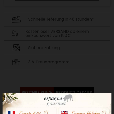
Schnelle lieferung in 48 stunden*
Kostenloser VERSAND ab einem
einkaufswert von 150€
Sichere zahlung
3 % Treueprogramm
BESCHREIBUNG
PRODUCT DETAILS