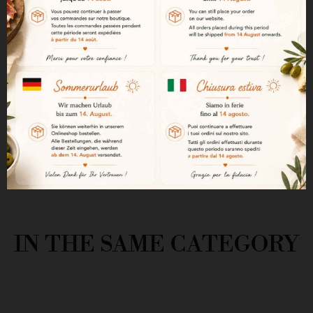
"Rosco de Anis" är en rousquille
med anismak.
Vi hittar denna dessertbakelse
på andalusiska bord.
4 kg låda
IN THE SAME CATEGORY