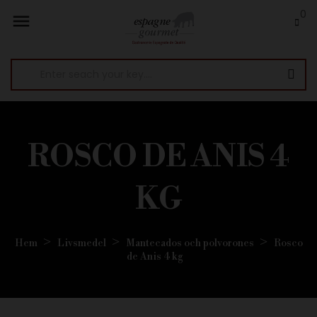
0

ROSCO DE ANIS 4
KG
Hem
Livsmedel
Mantecados och polvorones
Rosco
de Anis 4 kg