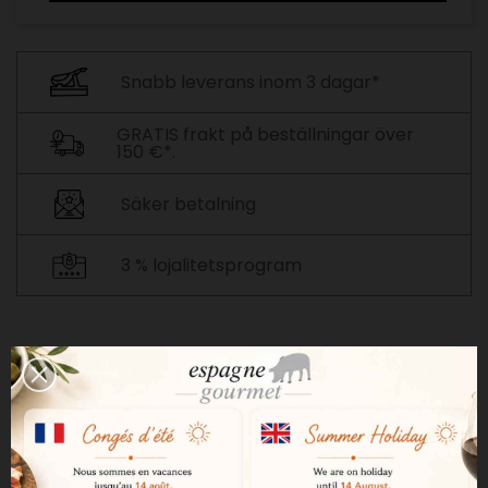
Snabb leverans inom 3 dagar*
GRATIS frakt på beställningar över
150 €*.
Säker betalning
3 % lojalitetsprogram
BESKRIVNING
PRODUKTDETALJER