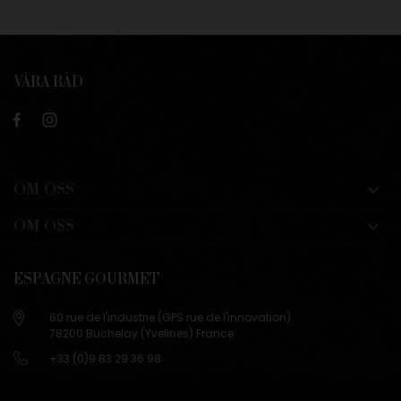
VÅRA RÅD
OM OSS

OM OSS

ESPAGNE GOURMET
60 rue de l'industrie (GPS rue de l'innovation)
78200 Buchelay (Yvelines) France
+33 (0)9 83 29 36 98
info@espagne-gourmet.com
78200 Buchelay (Yvelines) France