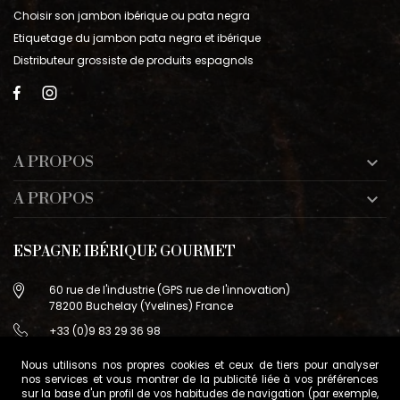
Choisir son jambon ibérique ou pata negra
Etiquetage du jambon pata negra et ibérique
Distributeur grossiste de produits espagnols
A PROPOS

A PROPOS

ESPAGNE IBÉRIQUE GOURMET
60 rue de l'industrie (GPS rue de l'innovation)
78200 Buchelay (Yvelines) France
+33 (0)9 83 29 36 98
info@espagne-gourmet.com
Nous utilisons nos propres cookies et ceux de tiers pour analyser
78200 Buchelay (Yvelines) France
nos services et vous montrer de la publicité liée à vos préférences
sur la base d'un profil de vos habitudes de navigation (par exemple,
Contactez-nous