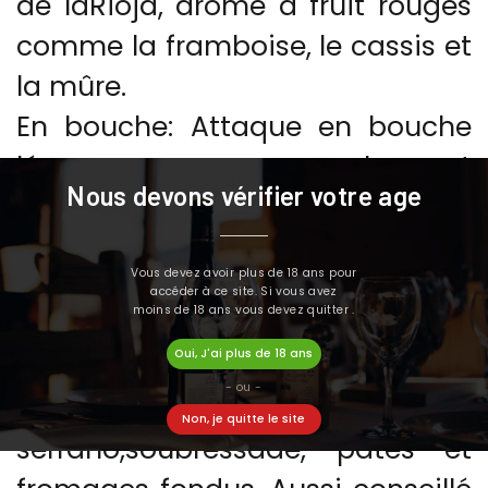
de laRioja, arôme à fruit rouges
comme la framboise, le cassis et
la mûre.
En bouche: Attaque en bouche
léger avec un enveloppant
Nous devons vérifier votre age
développement grâceà une
charge glycérique qui donne un
Vous devez avoir plus de 18 ans pour
ensemble long en bouche.
accéder à ce site. Si vous avez
moins de 18 ans vous devez quitter .
Oui, J'ai plus de 18 ans
Spécialement indiqué pour des
- ou -
tapas qui incluent, jambon
Non, je quitte le site
serrano,soubressade, pâtés et