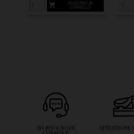
AGGIUNGI AL

CARRELLO
HA BISOGNO DI
SPEDIZIONE 
CONSIGLI?