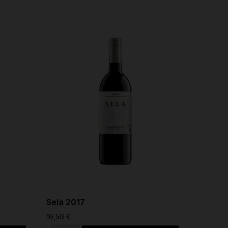
Sela 2017
Viña S
16,50 €
14,67 €