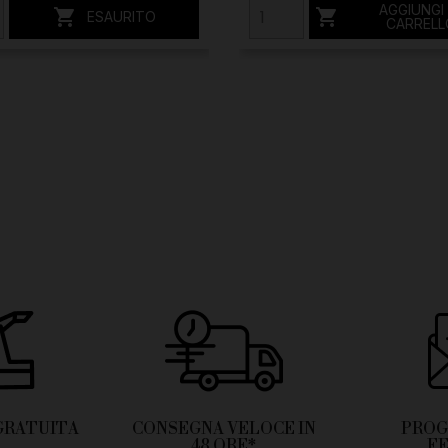
AGGIUNGI


ESAURITO
CARRELL
GRATUITA
CONSEGNA VELOCE IN
PROG
48 ORE*
F