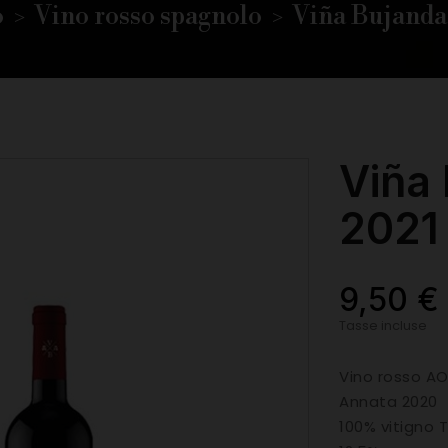
o
Vino rosso spagnolo
Viña Bujanda
Viña
2021
9,50 €
Tasse incluse
Vino rosso AO
Annata 2020
100% vitigno 