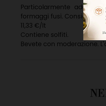
Particolarmente adatto al
formaggi fusi. Consigliato 
11,33 €/lt
Contiene solfiti.
Bevete con moderazione. L'a
NE