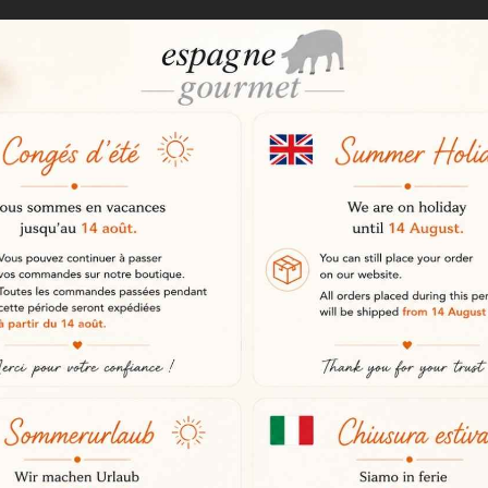
, con toni blu e viola. Abbondanti e
 un chiaro carattere di Tempranillo
nero e mora.
con uno sviluppo avvolgente grazi