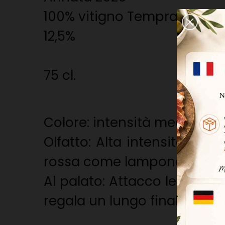
100% vitigno Tempranillo
12,5%
75 cl.
Colore: intensità medio-alta
Olfatto: Alta intensità, con
rossa come lampone, ribes 
Al palato: Attacco leggero 
regala un lungo finale.