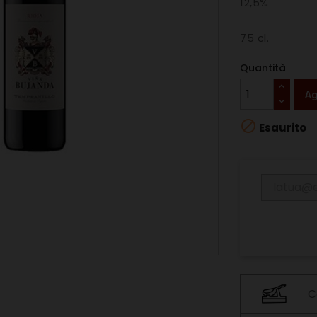
12,5%
75 cl.
Quantità
Ag

Esaurito
C