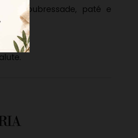
rrano, soubressade, paté e
 salsa.
alute.
RIA