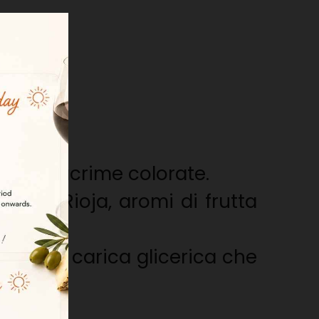
 fitte lacrime colorate.
 de la Rioja, aromi di frutta
e a una carica glicerica che