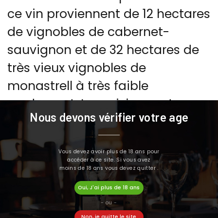
ce vin proviennent de 12 hectares
de vignobles de cabernet-
sauvignon et de 32 hectares de
très vieux vignobles de
monastrell à très faible
rendement. Les raisins sont
Nous devons vérifier votre age
récoltés dans de petites caisses
pour éviter d'éventuels
Vous devez avoir plus de 18 ans pour
dommages, puis triés sur une
accéder à ce site. Si vous avez
moins de 18 ans vous devez quitter .
table de sélection. Le vin a été
Oui, J'ai plus de 18 ans
élevé pendant 24 mois dans en
- ou -
fûts de chêne français et
Non, je quitte le site