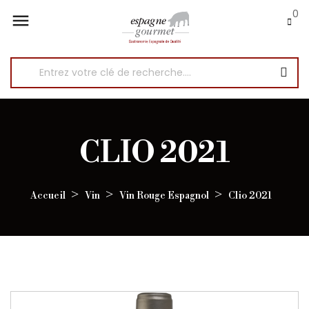
0

CLIO 2021
Accueil
Vin
Vin Rouge Espagnol
Clio 2021