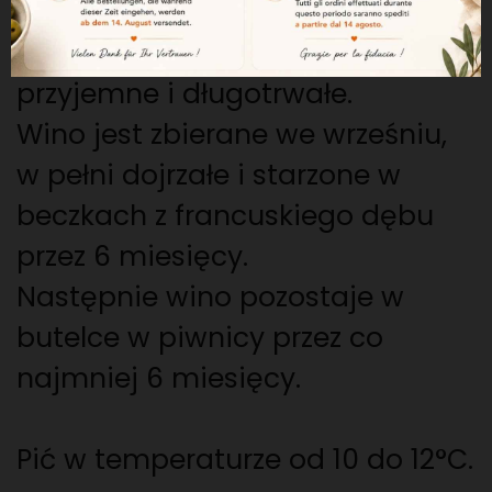
Smaczne i aksamitne na
podniebieniu, świeże, lekkie,
przyjemne i długotrwałe.
Wino jest zbierane we wrześniu,
w pełni dojrzałe i starzone w
beczkach z francuskiego dębu
przez 6 miesięcy.
Następnie wino pozostaje w
butelce w piwnicy przez co
najmniej 6 miesięcy.
Pić w temperaturze od 10 do 12°C.