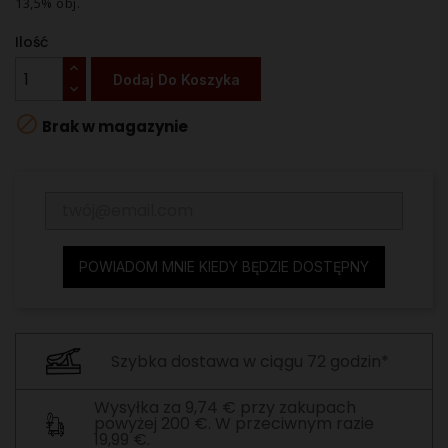
13,5% obj.
Ilość
Dodaj Do Koszyka

Brak w magazynie
POWIADOM MNIE KIEDY BĘDZIE DOSTĘPNY
Szybka dostawa w ciągu 72 godzin*
Wysyłka za 9,74 € przy zakupach
powyżej 200 €. W przeciwnym razie
19,99 €.