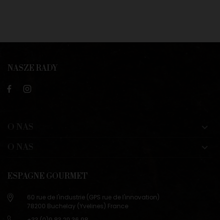
NASZE RADY
O NAS

O NAS

ESPAGNE GOURMET
60 rue de l'industrie (GPS rue de l'innovation)
78200 Buchelay (Yvelines) France
+33 (0)9 83 29 36 98