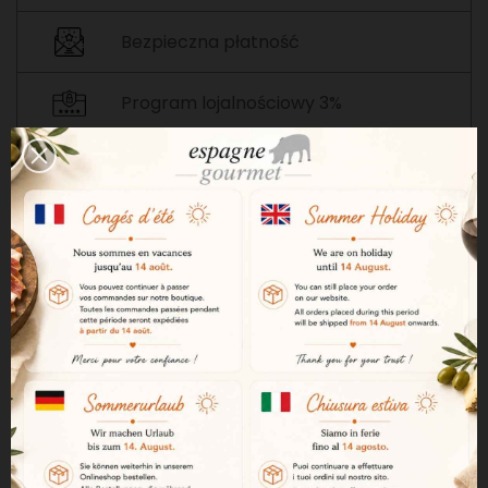
Bezpieczna płatność
Program lojalnościowy 3%
OPIS
SZCZEGÓŁY PRODUKTU
Wino to ma bardzo intensywny
zielonkawo-żółty kolor. Jest
czyste i jasne, z aromatami
białych owoców, miodu i ciasta.