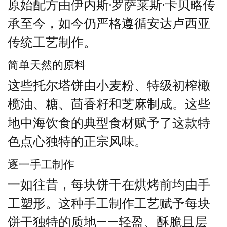
原始配方由伊内斯·罗萨莱斯·卡贝略传
承至今，如今仍严格遵循安达卢西亚
传统工艺制作。
简单天然的原料
这些托尔塔饼由小麦粉、特级初榨橄
榄油、糖、茴香籽和芝麻制成。这些
地中海饮食的典型食材赋予了这款特
色点心独特的正宗风味。
逐一手工制作
一如往昔，每块饼干在烘烤前均由手
工塑形。这种手工制作工艺赋予每块
饼干独特的质地——轻盈、酥脆且层