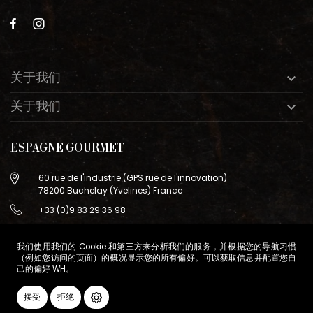
关于我们

关于我们

ESPAGNE GOURMET
60 rue de l'industrie (GPS rue de l'innovation)
78200 Buchelay (Yvelines) France
+33 (0)9 83 29 36 98
info@espagne-gourmet.com
78200 Buchelay (Yvelines) France
我们使用我们的 Cookie 和第三方来分析我们的服务，并根据您的导航习惯
（例如您访问的页面）的概况显示您的所有偏好。可以获取信息并配置您自
己的偏好
WH
。
销售条款
Cookie管理
接受
拒绝