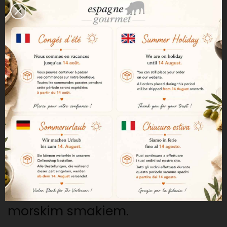
jakości owoców morza.
Skrupulatne, rzemieślnicze
przygotowanie
Szczególną uwagę zwraca się na
ręczne czyszczenie małży, aby
całkowicie usunąć piasek i
zachować ich pełną jakość.
Mięsista i delikatna konsystencja
Małże zachwycają delikatną i
lekko mięsistą konsystencją, a
także subtelnym i eleganckim
morskim smakiem.