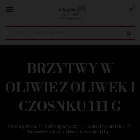
0

BRZYTWY W
OLIWIE Z OLIWEK I
CZOSNKU 111 G
Strona główna
Sklep spożywczy
Konserwy morskie
Brzytwy w oliwie z oliwek i czosnku 111 g