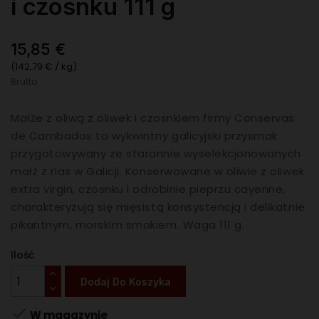
i czosnku 111 g
15,85 €
(142,79 € / kg)
Brutto
Małże z oliwą z oliwek i czosnkiem firmy Conservas
de Cambados to wykwintny galicyjski przysmak
przygotowywany ze starannie wyselekcjonowanych
małż z rías w Galicji. Konserwowane w oliwie z oliwek
extra virgin, czosnku i odrobinie pieprzu cayenne,
charakteryzują się mięsistą konsystencją i delikatnie
pikantnym, morskim smakiem. Waga 111 g.
Ilość
Dodaj Do Koszyka

W magazynie