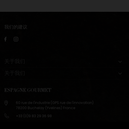
我们的建议
关于我们

关于我们

ESPAGNE GOURMET
60 rue de l'industrie (GPS rue de l'innovation)
78200 Buchelay (Yvelines) France
+33 (0)9 83 29 36 98
info@espagne-gourmet.com