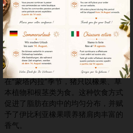
安达卢西亚的放养环境
猪群在德埃萨牧场（dehesas）中自
由生长，每头猪约有一公顷的活动空
间。这片由橡树林和牧场组成的自然
环境，为放牧式养殖提供了广阔空
间，同时充分尊重动物的福祉。
纯天然饲养
在“蒙塔内拉”季节，猪只以橡果、草
本植物和根茎类为食。这种饮食方式
促进了脂肪在肉中的均匀分布，并赋
予了伊比利亚橡果喂养猪肩肉丰富的
香气。