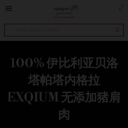
0

100% 伊比利亚贝洛
塔帕塔内格拉
EXQIUM 无添加猪肩
肉