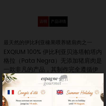
说明
产品详情
最天然的伊比利亚橡果喂养猪肩肉之一
EXQIUM 100% 伊比利亚贝洛塔帕塔内
格拉（Pata Negra）无添加猪肩肉是
一款非凡的产品，其制作完全遵循伊
比利亚传统工艺。它源自安达卢西亚
地区（尤其是韦尔瓦省）放养的纯种
伊比利亚猪。