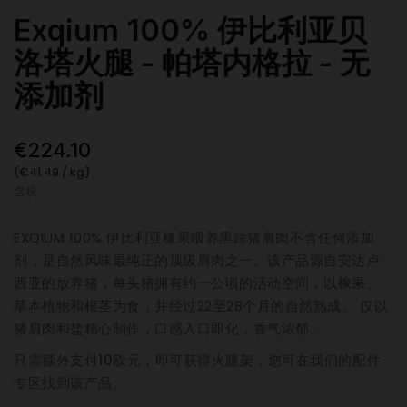
Exqium 100% 伊比利亚贝
洛塔火腿 - 帕塔内格拉 - 无
添加剂
€224.10
(€41.49 / kg)
含税
EXQIUM 100% 伊比利亚橡果喂养黑蹄猪肩肉不含任何添加
剂，是自然风味最纯正的顶级肩肉之一。该产品源自安达卢
西亚的放养猪，每头猪拥有约一公顷的活动空间，以橡果、
草本植物和根茎为食，并经过22至28个月的自然熟成。 仅以
猪肩肉和盐精心制作，口感入口即化，香气浓郁。
只需额外支付10欧元，即可获得火腿架，您可在我们的配件
专区找到该产品。