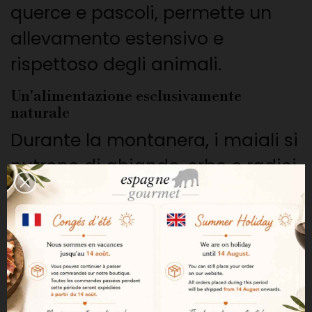
querce e pascoli, permette un
allevamento estensivo e
rispettoso degli animali.
Un'alimentazione esclusivamente
naturale
Durante la montanera, i maiali si
nutrono di ghiande, erbe e radici.
Questa alimentazione favorisce
l’infiltrazione del grasso nella
carne e contribuisce alla
ricchezza aromatica della spalla
iberica bellota.