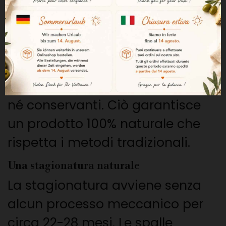
Una ricetta senza additivi
Questa spalla è elaborata
esclusivamente con due
ingredienti: spalla iberica e sale.
Non vengono utilizzati né nitriti
né conservanti. Ciò garantisce
un prodotto 100% naturale che
rispetta i metodi tradizionali.
Una stagionatura naturale
La stagionatura avviene senza
alcun processo meccanico per
circa 22-28 mesi. Le spalle