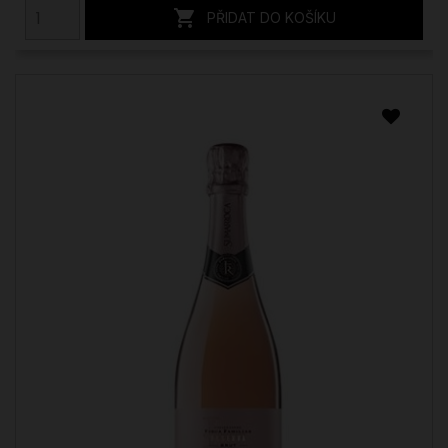

PŘIDAT DO KOŠÍKU