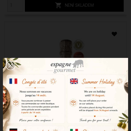

NENÍ SKLADEM