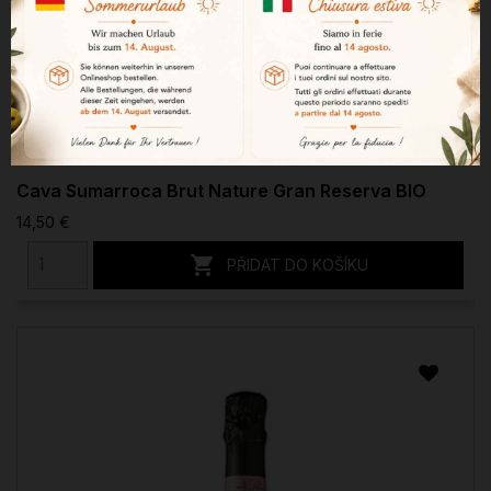
Cava Sumarroca Brut Nature Gran Reserva BIO
14,50 €

PŘIDAT DO KOŠÍKU