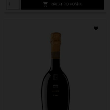

PŘIDAT DO KOŠÍKU