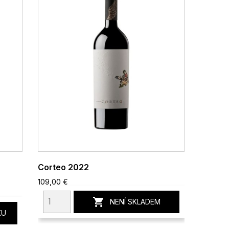
e
Corteo 2022
109,00 €

NENÍ SKLADEM
KU