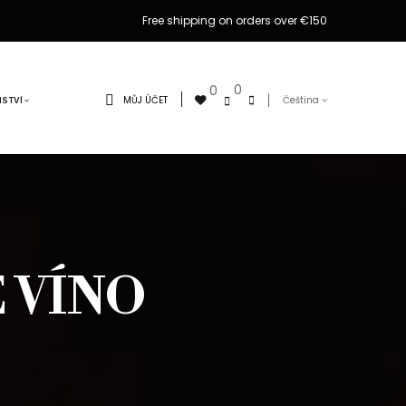
Free shipping on orders over €150
0
0
MŮJ ÚČET
Čeština
NSTVÍ
 VÍNO