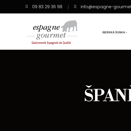
09 83 29 36 98
info@espagne-gourme
IBERSKÁ ŠUNKA
ŠPAN