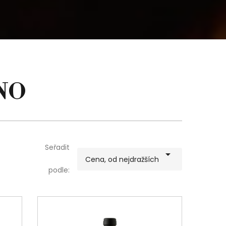
NO
Seřadit

Cena, od nejdražších
podle: