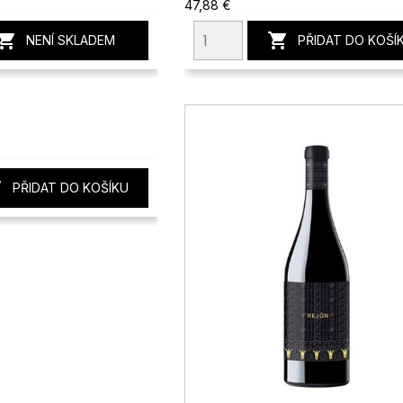
47,88 €


NENÍ SKLADEM
PŘIDAT DO KOŠÍ

PŘIDAT DO KOŠÍKU