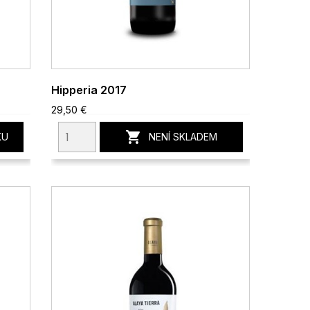
Hipperia 2017
29,50 €

KU
NENÍ SKLADEM