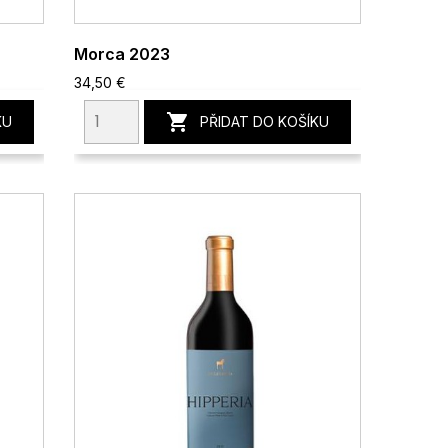
Morca 2023
34,50 €

KU
PŘIDAT DO KOŠÍKU