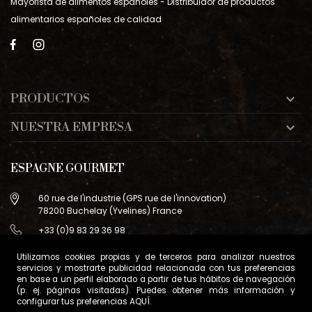
Mayorista de alimentos españoles - Distribuidor de productos
alimentarios españoles de calidad
PRODUCTOS

NUESTRA EMPRESA

ESPAGNE GOURMET
60 rue de l'industrie (GPS rue de l'innovation)
78200 Buchelay (Yvelines) France
+33 (0)9 83 29 36 98
info@espagne-gourmet.com
Utilizamos cookies propias y de terceros para analizar nuestros
78200 Buchelay (Yvelines) France
servicios y mostrarte publicidad relacionada con tus preferencias
en base a un perfil elaborado a partir de tus hábitos de navegación
Contáctanos
(p. ej. páginas visitadas). Puedes obtener más información y
configurar tus preferencias
AQUÍ
.