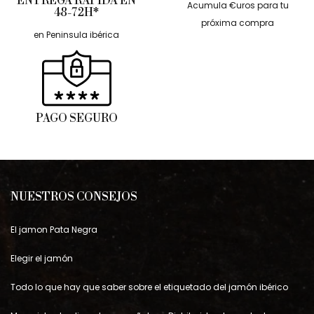
ENTREGA RÁPIDA EN
Acumula €uros para tu
48-72H*
próxima compra
en Peninsula ibérica
PAGO SEGURO
NUESTROS CONSEJOS
El jamon Pata Negra
Elegir el jamón
Todo lo que hay que saber sobre el etiquetado del jamón ibérico