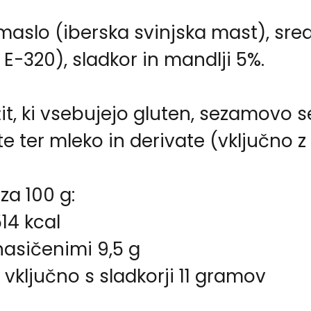
aslo (iberska svinjska mast), sreds
 E-320), sladkor in mandlji 5%.
it, ki vsebujejo gluten, sezamovo s
ite ter mleko in derivate (vključno z
za 100 g:
14 kcal
nasičenimi 9,5 g
 vključno s sladkorji 11 gramov