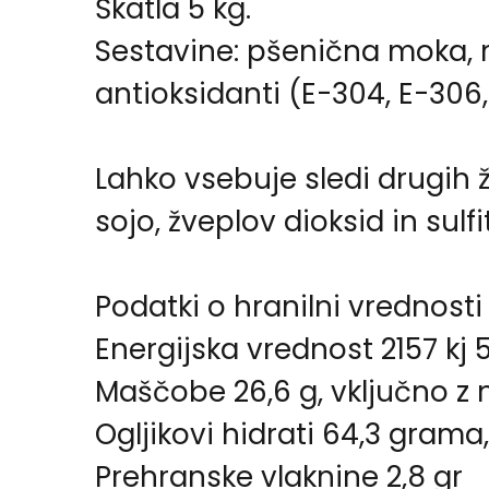
Škatla 5 kg.
Sestavine: pšenična moka, m
antioksidanti (E-304, E-306,
Lahko vsebuje sledi drugih ž
sojo, žveplov dioksid in sulf
Podatki o hranilni vrednosti 
Energijska vrednost 2157 kj 5
Maščobe 26,6 g, vključno z 
Ogljikovi hidrati 64,3 grama,
Prehranske vlaknine 2,8 gr