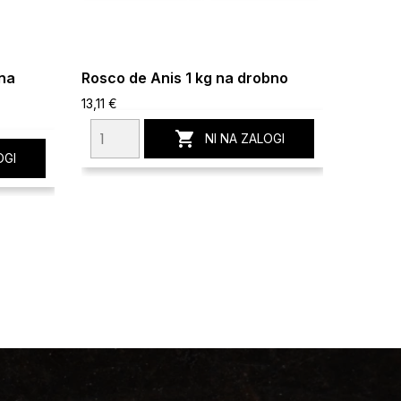
na
Rosco de Anis 1 kg na drobno
Lemon 
13,11 €
51,70 €

NI NA ZALOGI
OGI