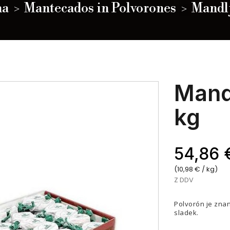
na
Mantecados in Polvorones
Mandlj
Mand
kg
54,86 
(10,98 € / kg)
Z DDV
Polvorón je znan
sladek.