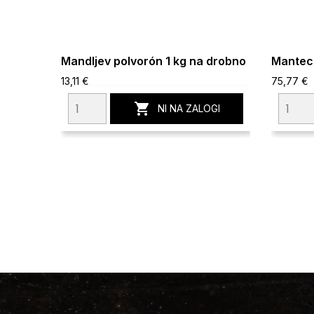
Mandljev polvorón 1 kg na drobno
Manteca
13,11 €
75,77 €

NI NA ZALOGI