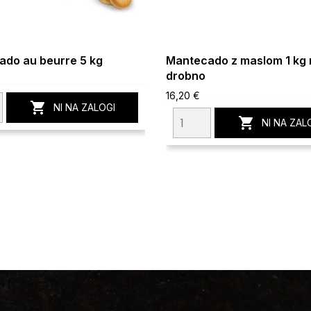
do au beurre 5 kg
Mantecado z maslom 1 kg 
drobno
16,20 €

NI NA ZALOGI

NI NA ZAL