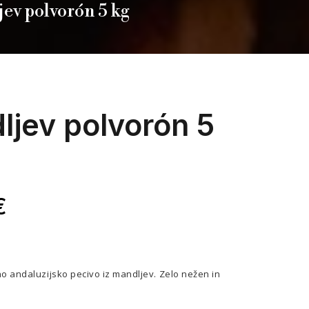
ev polvorón 5 kg
ljev polvorón 5
€
o andaluzijsko pecivo iz mandljev. Zelo nežen in