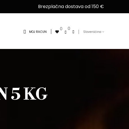
Brezplačna dostava od 150 €
0
0
MOJ RAČUN
Slovenščina
 5 KG