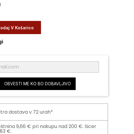
g
odaj V Košarico
gi
OBVESTI ME KO BO DOBAVLJIVO
itra dostava v 72 urah*
štnina 9,66 € pri nakupu nad 200 €. Sicer
,83 €.