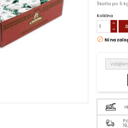
Škatla po 5 k
Količina
D

Ni na zalo
H
Po
19