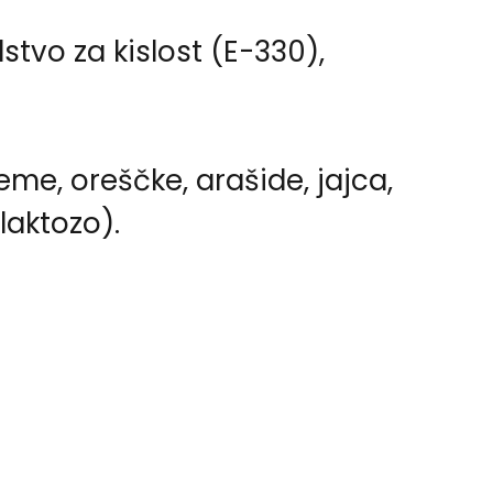
tvo za kislost (E-330),
eme, oreščke, arašide, jajca,
 laktozo).