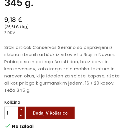
345 g.
9,18 €
(26,61 € / kg)
Z DDV
Srčki artičok Conservas Serrano so pripravljeni iz
skrbno izbranih artičok iz vrtov v La Rioji in Navarri.
Pobirajo se in pakirajo še isti dan, brez barvil in
konzervansov, zato imajo zelo mehko teksturo in
naraven okus, ki je idealen za solate, tapase, rižote
ali kot prilogo k gurmanskim jedem. 16 / 20 kosov.
Teža 345 g.
Količina
Dodaj V Košarico

Na zalogi