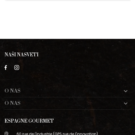
NAŠI NASVETI
O NAS

O NAS

ESPAGNE GOURMET
60 rue de l'industrie (GPS rue de l'innovation)