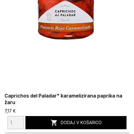
Caprichos del Paladar" karamelizirana paprika na
žaru
7,17 €

DODAJ V KOŠARICO