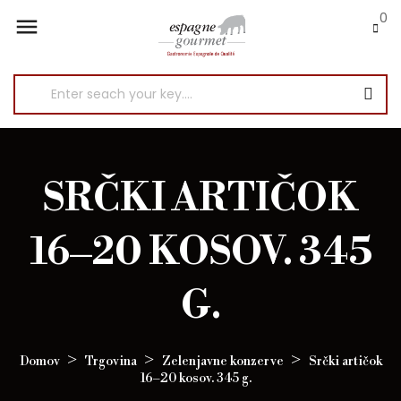
0

SRČKI ARTIČOK
16–20 KOSOV. 345
G.
Domov
Trgovina
Zelenjavne konzerve
Srčki artičok
16–20 kosov. 345 g.