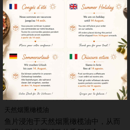
传统且可持续的捕捞方式
捕捞过程采用传统渔法，既保护海洋
环境，又尊重自然资源。
纯手工制作
整个制作过程均采用手工工艺，以最
大限度地保留鱼肉的品质及其风味。
风味浓郁的蓝肉鱼
鲭鱼因其肉质鲜嫩、风味浓郁以及公
认的营养价值而备受青睐。
天然烟熏橄榄油
鱼片浸泡于天然烟熏橄榄油中，从而