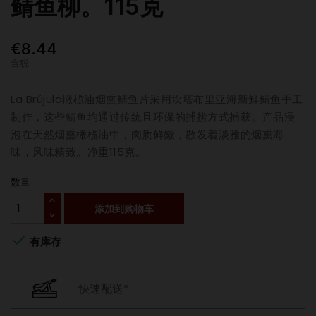
鲭鱼柳。115克
€8.44
含税
La Brújula橄榄油烟熏鲭鱼片采用坎塔布里亚海新鲜鲭鱼手工
制作，这些鲭鱼均通过传统且环保的捕捞方式捕获。产品浸
泡在天然烟熏橄榄油中，肉质鲜嫩，散发着淡雅的烟熏海
味，风味精致。净重115克。
数量
添加到购物车

有库存
快速配送*