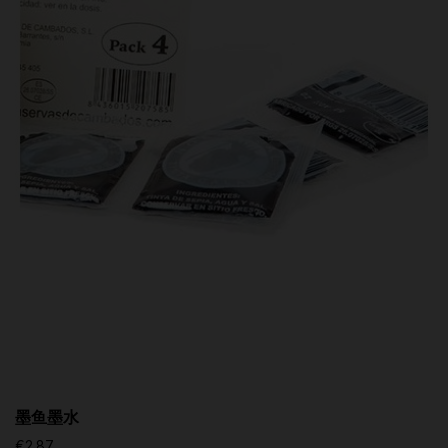
墨鱼墨水
€2.87