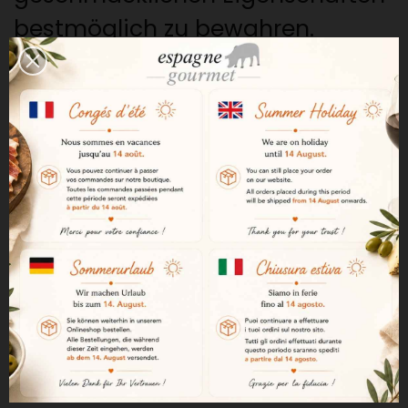
bestmöglich zu bewahren.
Ein geschmacksintensiver blauer Fisch
Die Makrele wird besonders
wegen ihres zarten,
schmackhaften Fleisches und
ihrer anerkannten Nährwerte
geschätzt.
Ein natürlich geräuchertes Olivenöl
Die Filets werden in natürlich
geräuchertem Olivenöl eingelegt,
um eine einzigartige und