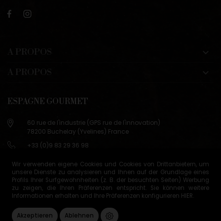
A PROPOS

A PROPOS

ESPAGNE GOURMET
60 rue de l'industrie (GPS rue de l'innovation)
78200 Buchelay (Yvelines) France
+33 (0)9 83 29 36 98
info@espagne-gourmet.com
Wir verwenden eigene Cookies und Cookies von Drittanbietern, um
78200 Buchelay (Yvelines) France
unsere Dienste zu analysieren und Ihnen auf der Grundlage eines
Profils Ihrer Surfgewohnheiten (z. B. der besuchten Seiten) Werbung
Contactez-nous
zu zeigen, die Ihren Präferenzen entspricht. Sie können weitere
Informationen erhalten und Ihre Präferenzen konfigurieren
HIER
.
Verkaufsbedingungen
Cookie-Verwaltung
Akzeptieren
Ablehnen