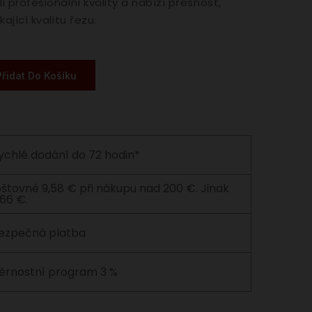
 profesionální kvality a nabízí přesnost,
kající kvalitu řezu.
Přidat Do Košíku
ychlé dodání do 72 hodin*
štovné 9,58 € při nákupu nad 200 €. Jinak
,66 €.
ezpečná platba
ěrnostní program 3 %