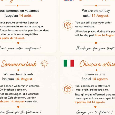
práci na všech částech šunky.
ěrné plátky pro optimální chuťový 
 a pohodlný řez.
li
nerezového oceli, která zajišťuje o
rrano šunky
deální pro iberské šunky, šunky se