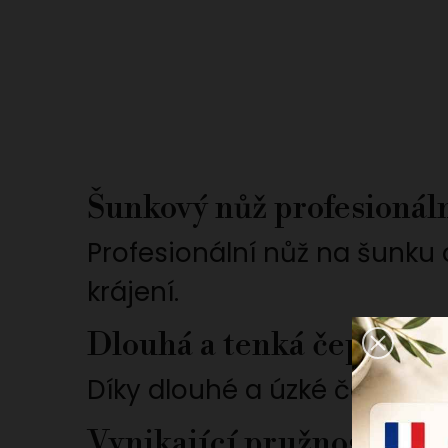
Šunkový nůž profesionáln
Profesionální nůž na šunku 
krájení.
Dlouhá a tenká čepel
Díky dlouhé a úzké čepeli l
Vynikající pružnost