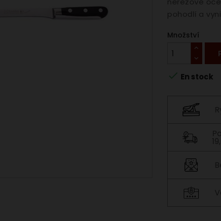
nerezové oceli
pohodlí a vyni
Množství

En stock
R
Po
19
B
V