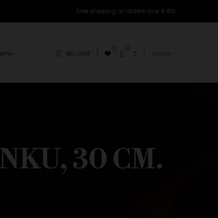
Free shipping on orders over €150
0
0
MŮJ ÚČET
Čeština
NSTVÍ
NKU, 30 CM.