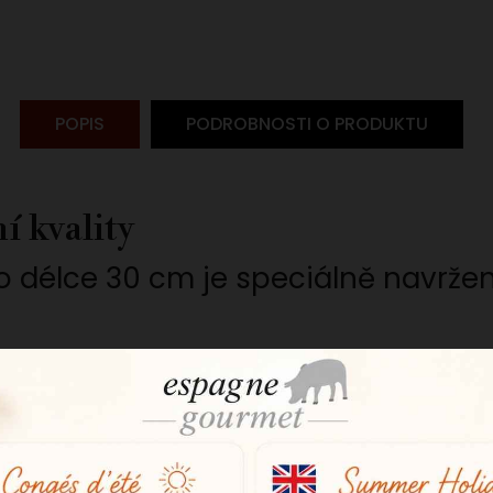
POPIS
PODROBNOSTI O PRODUKTU
í kvality
o délce 30 cm je speciálně navrže
ze snadno krájet dlouhé, tenké a ro