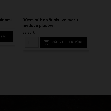
tinami
30cm nůž na šunku ve tvaru
Nůž na
medové plástve.
46,87 €
32,85 €
DEM

PŘIDAT DO KOŠÍKU