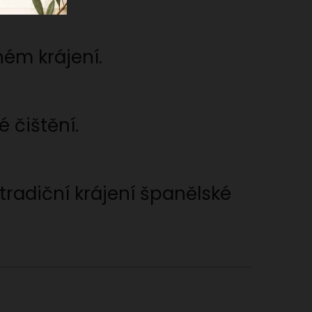
ém krájení.
 čištění.
 tradiční krájení španělské