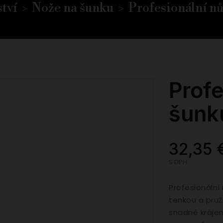
tví
Nože na šunku
Profesionální nů
Profe
šunk
32,35 
S DPH
Profesionální
tenkou a pruž
snadné krájen