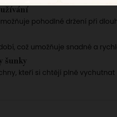
oužívání
umožňuje pohodlné držení při dlouh
obí, což umožňuje snadné a rychlé
y šunky
chny, kteří si chtějí plně vychutnat