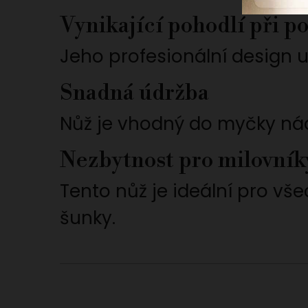
Vynikající pohodlí při p
Jeho profesionální design 
Snadná údržba
Nůž je vhodný do myčky nád
Nezbytnost pro milovník
Tento nůž je ideální pro vše
šunky.