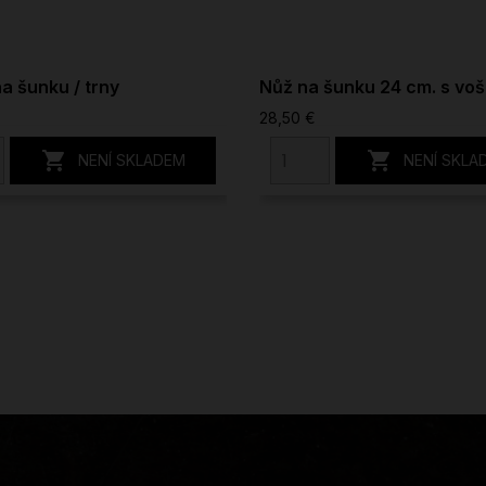
na šunku / trny
Nůž na šunku 24 cm. s voš
28,50 €


NENÍ SKLADEM
NENÍ SKLA