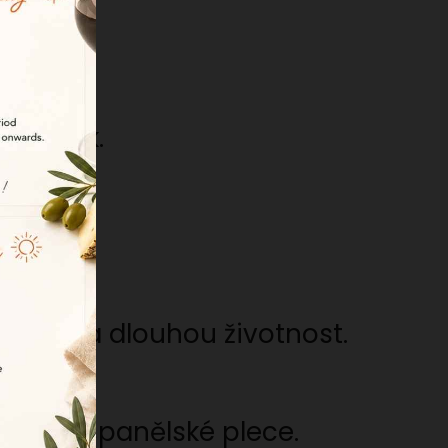
zážitek.
dolnost a dlouhou životnost.
rrano a španělské plece.