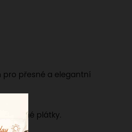
n pro přesné a elegantní
vnoměrné plátky.