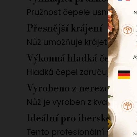
Pružnost čepele usnadňuje 
Přesnější krájení
Nůž umožňuje krájet rovnom
Výkonná hladká čepel
Hladká čepel zaručuje čistý
Vyrobeno z nerezové oce
Nůž je vyroben z kvalitního 
Ideální pro iberské a se
Tento profesionální nůž je i