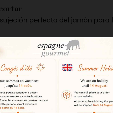
 cortar
sujeción perfecta del jamón para fa
 práctico
stema giratorio que permite girar 
nclinación del jamón para obtener 
a el corte