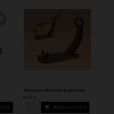
Jamonero de madera opcional
Soporte
10,00 €
131,84 €

 CESTA
AÑADIR A LA CESTA