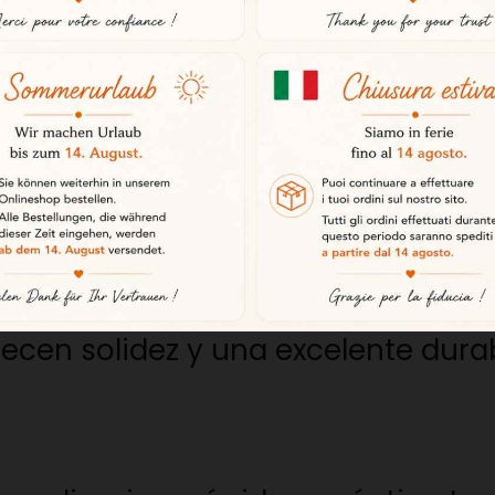
tes ajustes hacen que el corte sea 
s y profesionales
 para los amantes del jamón ibéri
n equipo de calidad, con diseño y 
 para durar
recen solidez y una excelente durab