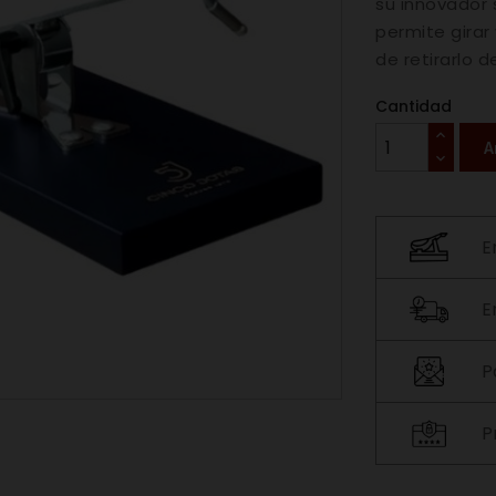
su innovador s
permite girar
de retirarlo d
Cantidad
A
E
E
P
P