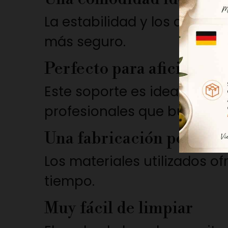
La estabilidad y los diferen
más seguro.
Perfecto para aficionado
Este soporte es ideal tanto
profesionales que buscan u
Una fabricación pensada
Los materiales utilizados of
tiempo.
Muy fácil de limpiar