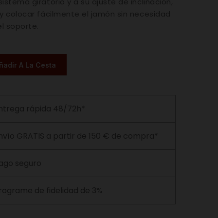
istema giratorio y a su ajuste de inclinación,
 y colocar fácilmente el jamón sin necesidad
el soporte.
ñadir A La Cesta
ntrega rápida 48/72h*
nvío GRATIS a partir de 150 € de compra*
ago seguro
rograme de fidelidad de 3%