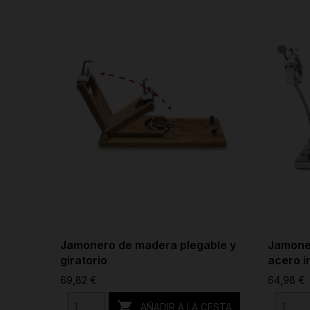
Jamonero de madera plegable y
Jamoner
giratorio
acero i
69,82 €
64,98 €

AÑADIR A LA CESTA