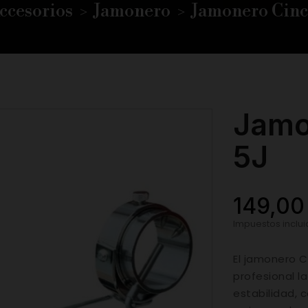
ccesorios
Jamonero
Jamonero Cinco
Jamo
5J
149,00
Impuestos inclu
El jamonero C
profesional l
estabilidad, 