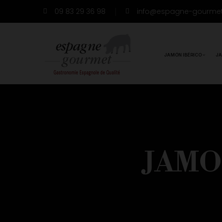
09 83 29 36 98
info@espagne-gourme
JAMÓN IBÉRICO
JA
JAMO