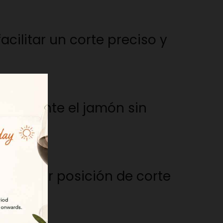
cilitar un corte preciso y
fácilmente el jamón sin
la mejor posición de corte