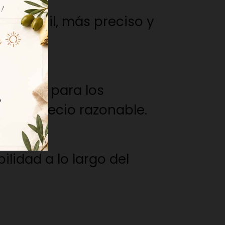
más fácil, más preciso y
co como para los
a un precio razonable.
ilidad a lo largo del