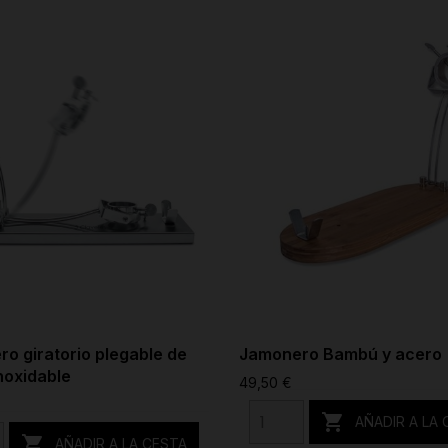
o giratorio plegable de
Jamonero Bambú y acero
noxidable
49,50 €

AÑADIR A LA

AÑADIR A LA CESTA