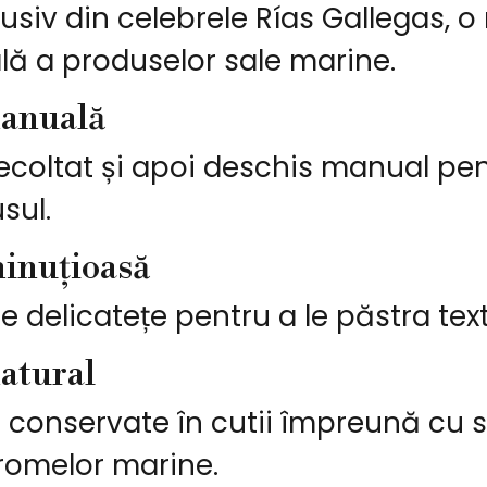
lusiv din celebrele Rías Gallegas, 
lă a produselor sale marine.
manuală
ecoltat și apoi deschis manual pent
sul.
minuțioasă
 delicatețe pentru a le păstra text
natural
 conservate în cutii împreună cu su
aromelor marine.