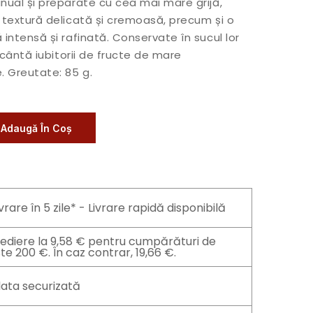
ual și preparate cu cea mai mare grijă,
textură delicată și cremoasă, precum și o
intensă și rafinată. Conservate în sucul lor
ncântă iubitorii de fructe de mare
 Greutate: 85 g.
Adaugă În Coș
ivrare în 5 zile* - Livrare rapidă disponibilă
ediere la 9,58 € pentru cumpărături de
te 200 €. În caz contrar, 19,66 €.
lata securizată