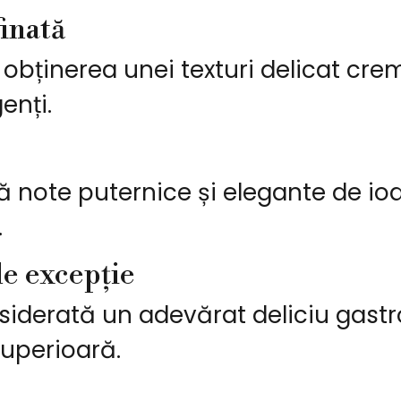
finată
obținerea unei texturi delicat cre
enți.
ă note puternice și elegante de io
.
e excepție
iderată un adevărat deliciu gastro
superioară.