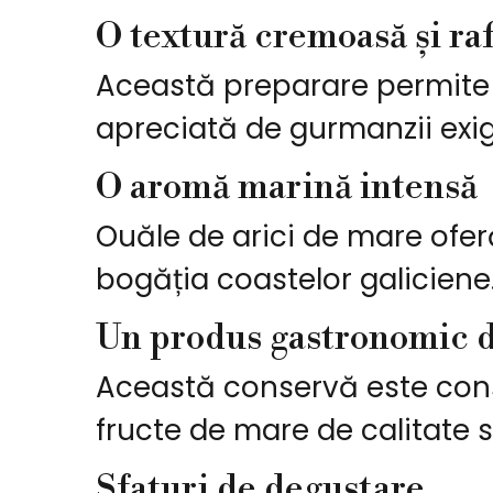
O textură cremoasă și ra
Această preparare permite 
apreciată de gurmanzii exig
O aromă marină intensă
Ouăle de arici de mare ofer
bogăția coastelor galiciene
Un produs gastronomic d
Această conservă este cons
fructe de mare de calitate 
Sfaturi de degustare