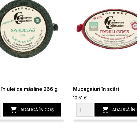
 în ulei de măsline 266 g
Mucegaiuri în scări
10,51 €


ADAUGĂ ÎN COȘ
ADAUGĂ ÎN