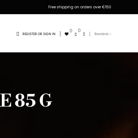
Free shipping on orders over €150
0
0
REGISTER OR SIGN IN
Română
E 85 G