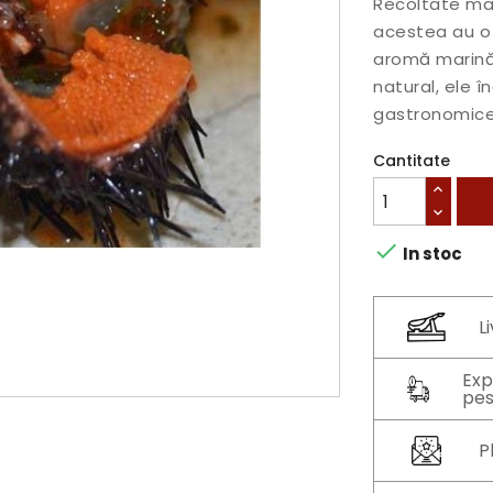
Recoltate man
acestea au o 
aromă marină 
natural, ele î
gastronomice.
Cantitate

In stoc
L
Exp
pes
P