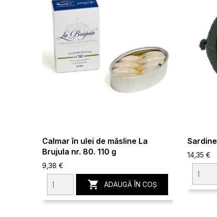
Calmar în ulei de măsline La
Sardine
Brujula nr. 80. 110 g
14,35 €
9,38 €

ADAUGĂ ÎN COȘ