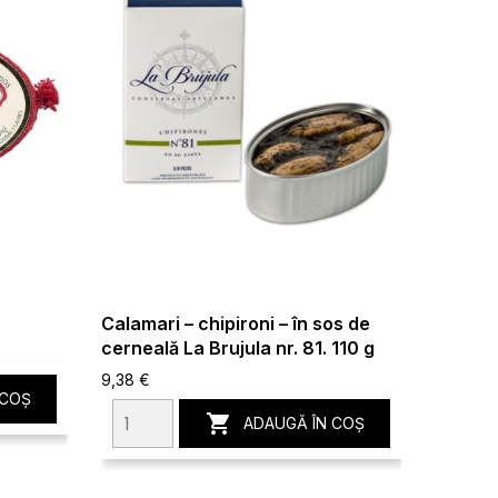
Calamari – chipironi – în sos de
Midii p
cerneală La Brujula nr. 81. 110 g
Brujula
9,38 €
7,85 €
 COȘ

ADAUGĂ ÎN COȘ