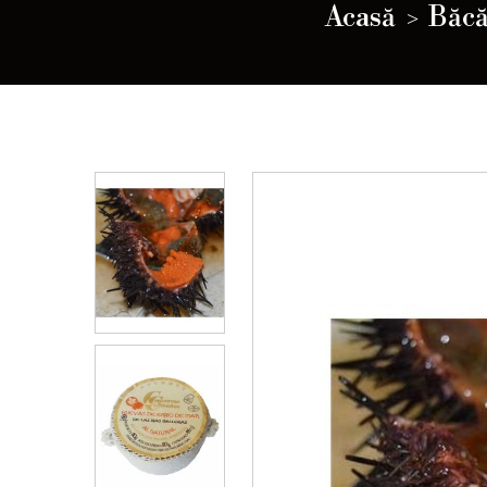
Acasă
Băcă