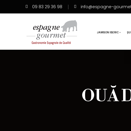
09 83 29 36 98
info@espagne-gourme
JAMBON IBERIC
ȘU
OUĂ D