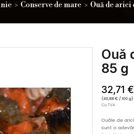
nie
Conserve de mare
Ouă de arici
Ouă d
85 g
32,71 €
(40,88 € / 100 g)
Cu TVA
Ouăle de ari
sunt o adevăr