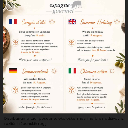
Ste živilski strokovnjak?
Če ste živilski delavec, restavracija, delikatesa, sirarna ali
delikatesa, vam lahko neposredno dobavljamo izdelke po
konkurenčnih cenah in z nesporno kakovostjo.
Uvažamo velike količine iz Španije in jih distribuiramo po vsej
Franciji.
Če si želite ogledati naše izdelke in profesionalne cene, obiščite
našo strokovno spletno stran:
www.espagne-iberique.com
Ali pa nas za naše profesionalne cene povprašajte neposredno
po e-pošti:
info@espagne-gourmet.com
.
Distributer in veletrgovec z najboljšimi
španskimi mesnimi izdelki.
Ponujamo široko paleto iberskih suhih mesnin in pršuta, pršuta
bellota pata negra in suhih mesnin serrano.
Distribuiramo tudi posebne, ekološke mesnine brez aditivov iz
različnih španskih regij.