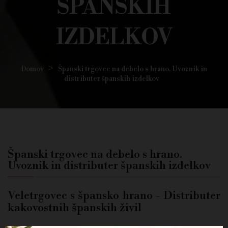
ŠPANSKIH
IZDELKOV
Domov
Španski trgovec na debelo s hrano. Uvoznik in
distributer španskih izdelkov
Španski trgovec na debelo s hrano.
Uvoznik in distributer španskih izdelkov
Veletrgovec s špansko hrano - Distributer
kakovostnih španskih živil